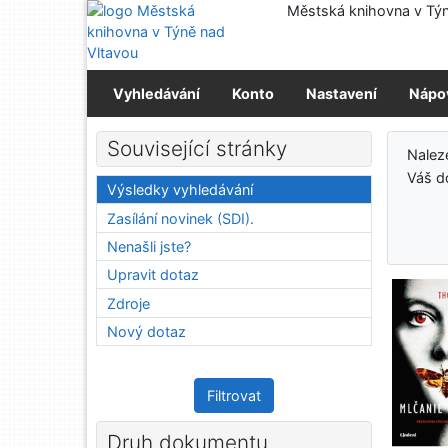
Přejít na obsah
Městská knihovna v Týn
Přejít na menu
Prohlášení o webové přístupnosti
Vyhledávání
Konto
Nastavení
Nápo
Výs
Související stránky
Nalez
Váš d
Výsledky vyhledávání
Zasílání novinek (SDI).
Nenašli jste?
Upravit dotaz
Zdroje
Nový dotaz
Filtrovat
Druh dokumentu