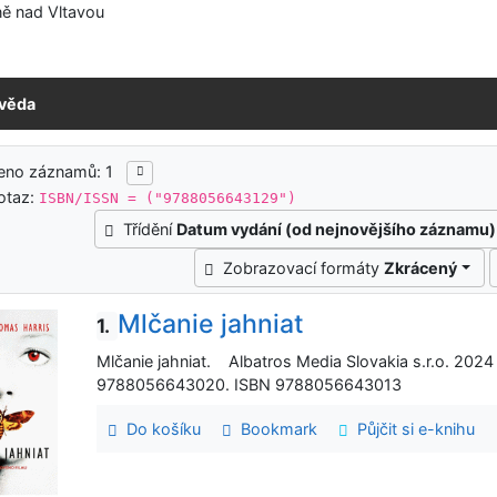
ě nad Vltavou
věda
ledky vyhledávání
eno záznamů: 1
otaz:
ISBN/ISSN = ("9788056643129")
Třídění
Datum vydání (od nejnovějšího záznamu)
Zobrazovací formáty
Zkrácený
Mlčanie jahniat
1.
Mlčanie jahniat. Albatros Media Slovakia s.r.o. 2024
9788056643020. ISBN 9788056643013
Do košíku
Bookmark
Půjčit si e-knihu