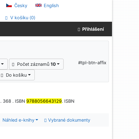
Česky
English
V košíku (
0
)
Přihlášení
#tpl-btn-affix
Počet záznamů
10
Do košíku
 . 368 . ISBN
9788056643129
. ISBN
Náhled e-knihy
Vybrané dokumenty