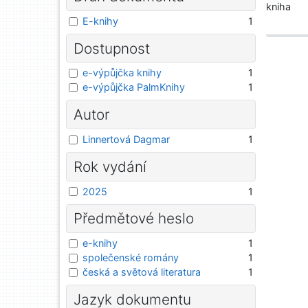
kniha
E-knihy
1
Dostupnost
e-výpůjčka knihy
1
e-výpůjčka PalmKnihy
1
Autor
Linnertová Dagmar
1
Rok vydání
2025
1
Předmětové heslo
e-knihy
1
společenské romány
1
česká a světová literatura
1
Jazyk dokumentu