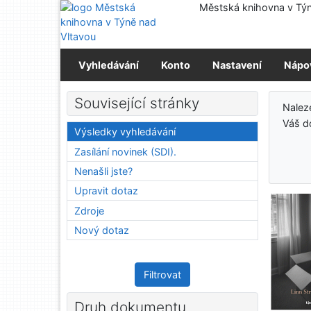
Přejít na obsah
Městská knihovna v Týn
Přejít na menu
Prohlášení o webové přístupnosti
Vyhledávání
Konto
Nastavení
Nápo
Výs
Související stránky
Nalez
Váš d
Výsledky vyhledávání
Zasílání novinek (SDI).
Nenašli jste?
Upravit dotaz
Zdroje
Nový dotaz
Filtrovat
Druh dokumentu