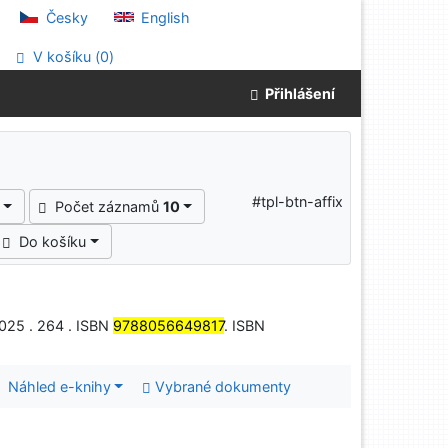
Česky
English
V košíku (
0
)
Přihlášení
#tpl-btn-affix
Počet záznamů
10
Do košíku
2025 . 264 . ISBN
9788056649817
. ISBN
Náhled e-knihy
Vybrané dokumenty