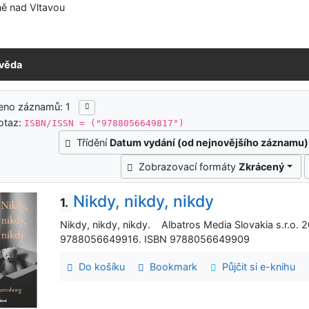
ě nad Vltavou
věda
ledky vyhledávání
eno záznamů: 1
otaz:
ISBN/ISSN = ("9788056649817")
Třídění
Datum vydání (od nejnovějšího záznamu)
Zobrazovací formáty
Zkrácený
Nikdy, nikdy, nikdy
1.
Nikdy, nikdy, nikdy. Albatros Media Slovakia s.r.o. 
9788056649916. ISBN 9788056649909
Do košíku
Bookmark
Půjčit si e-knihu