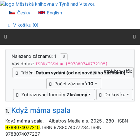
Přejít na obsah
Přejít na menu
Česky
English
Prohlášení o webové přístupnosti
V košíku (
0
)
Výsledky vyhledávání
Nalezeno záznamů: 1
Váš dotaz:
ISBN/ISSN = ("9788074077210")
#tpl-btn-affix
Třídění
Datum vydání (od nejnovějšího záznamu)
Počet záznamů
10
Zobrazovací formáty
Zkrácený
Do košíku
Když máma spala
1.
Když máma spala. Albatros Media a.s. 2025 . 280 . ISBN
9788074077210
. ISBN 9788074077234. ISBN
9788074077227