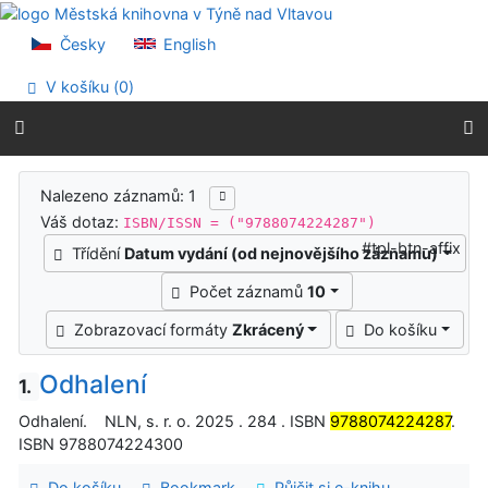
Přejít na obsah
Přejít na menu
Česky
English
Prohlášení o webové přístupnosti
V košíku (
0
)
Výsledky vyhledávání
Nalezeno záznamů: 1
Váš dotaz:
ISBN/ISSN = ("9788074224287")
#tpl-btn-affix
Třídění
Datum vydání (od nejnovějšího záznamu)
Počet záznamů
10
Zobrazovací formáty
Zkrácený
Do košíku
Odhalení
1.
Odhalení. NLN, s. r. o. 2025 . 284 . ISBN
9788074224287
.
ISBN 9788074224300
Do košíku
Bookmark
Půjčit si e-knihu