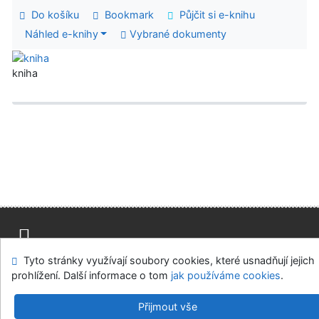
Do košíku
Bookmark
Půjčit si e-knihu
Náhled e-knihy
Vybrané dokumenty
kniha
Tyto stránky využívají soubory cookies, které usnadňují jejich
Mapa stránek
Přístupnost
Soukromí
prohlížení. Další informace o tom
jak používáme cookies
.
Modul OpenSearch
Napište nám
Nastavení cookies
Přijmout vše
Městská knihovna v Týně nad Vltavou