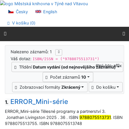
Přejít na obsah
Přejít na menu
Česky
English
Prohlášení o webové přístupnosti
V košíku (
0
)
Výsledky vyhledávání
Nalezeno záznamů: 1
Váš dotaz:
ISBN/ISSN = ("9788075513731")
#tpl-btn-affix
Třídění
Datum vydání (od nejnovějšího záznamu)
Počet záznamů
10
Zobrazovací formáty
Zkrácený
Do košíku
ERROR_Mini-série
1.
ERROR_Mini-série Tělesné programy a partnerství 3.
Jonathan Livingston 2025 . 36 . ISBN
9788075513731
. ISBN
9788075513755. ISBN 9788075513748