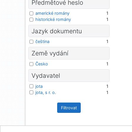
Předmětové heslo
americké romány
1
historické romány
1
Jazyk dokumentu
čeština
1
Země vydání
Česko
1
Vydavatel
jota
1
jota, s r. o.
1
Filtrovat