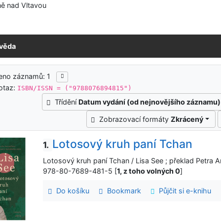
ě nad Vltavou
věda
ledky vyhledávání
eno záznamů: 1
otaz:
ISBN/ISSN = ("9788076894815")
Třídění
Datum vydání (od nejnovějšího záznamu)
Zobrazovací formáty
Zkrácený
Lotosový kruh paní Tchan
1.
Lotosový kruh paní Tchan / Lisa See ; překlad Petra 
978-80-7689-481-5 [
1, z toho volných 0
]
Do košíku
Bookmark
Půjčit si e-knihu