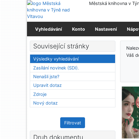
Přejít na obsah
Městská knihovna v Týn
Přejít na menu
Prohlášení o webové přístupnosti
Vyhledávání
Konto
Nastavení
Nápo
Výs
Související stránky
Nalez
Váš d
Výsledky vyhledávání
Zasílání novinek (SDI).
Nenašli jste?
Upravit dotaz
Zdroje
Nový dotaz
Filtrovat
Druh dokumentu