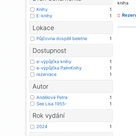
kniha
Knihy
1
Rezerv
E-knihy
1
Lokace
Půjčovna dospělí beletrie
1
Dostupnost
e-výpůjčka knihy
1
e-výpůjčka PalmKnihy
1
rezervace
1
Autor
Andělová Petra
1
See Lisa 1955-
1
Rok vydání
2024
1