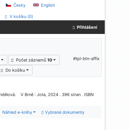
Česky
English
V košíku (
0
)
Přihlášení
#tpl-btn-affix
Počet záznamů
10
Do košíku
Andělová. V Brně : Jota, 2024 . 396 stran . ISBN
Náhled e-knihy
Vybrané dokumenty