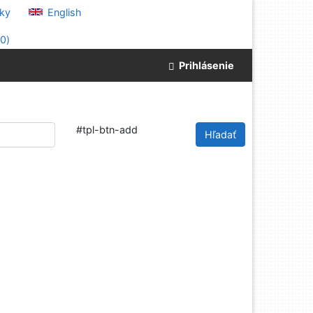
ky
English
(
0
)
Prihlásenie
#tpl-btn-add
Hľadať