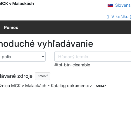
 MCK v Malackách
Slovens
V košíku 
Pomoc
noduché vyhľadávanie
hľadávacieho kritéria
Hľadaný termín
#tpl-btn-clearable
dávané zdroje
Zmeniť
ižnica MCK v Malackách - Katalóg dokumentov
59347