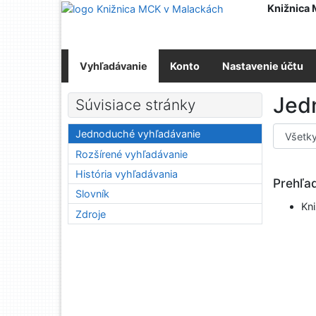
Prejsť na obsah
Knižnica
Prejsť na menu
Prehlásenie o webovej prístupnosti
Vyhľadávanie
Konto
Nastavenie účtu
Jed
Súvisiace stránky
Výber vy
Jednoduché vyhľadávanie
Rozšírené vyhľadávanie
História vyhľadávania
Prehľa
Slovník
Kn
Zdroje