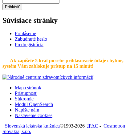
Prihlásiť
Súvisiace stránky
Prihlásenie
Zabudnuté heslo
Predregistrácia
Ak zapíšete 5 krát po sebe prihlasovacie údaje chybne,
systém Vám zablokuje prístup na 15 minút!
Mapa stránok
Prístupnosť
Súkromie
Modul OpenSearch
Napíšte nám
Nastavenie cookies
Slovenská lekárska knižnica
©1993-2026
IPAC
-
Cosmotron
Slovakia, s.r.o.