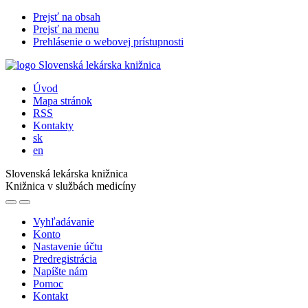
Prejsť na obsah
Prejsť na menu
Prehlásenie o webovej prístupnosti
Úvod
Mapa stránok
RSS
Kontakty
sk
en
Slovenská lekárska knižnica
Knižnica v službách medicíny
Vyhľadávanie
Konto
Nastavenie účtu
Predregistrácia
Napíšte nám
Pomoc
Kontakt