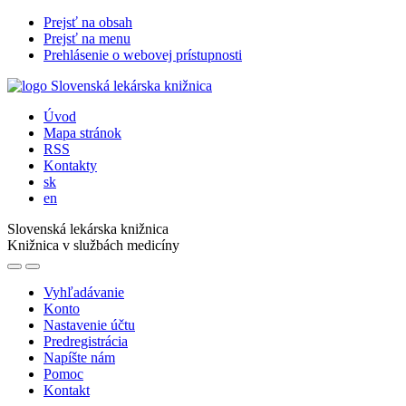
Prejsť na obsah
Prejsť na menu
Prehlásenie o webovej prístupnosti
Úvod
Mapa stránok
RSS
Kontakty
sk
en
Slovenská lekárska knižnica
Knižnica v službách medicíny
Vyhľadávanie
Konto
Nastavenie účtu
Predregistrácia
Napíšte nám
Pomoc
Kontakt