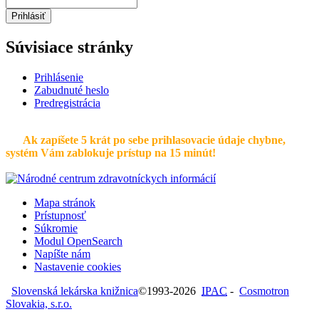
Prihlásiť
Súvisiace stránky
Prihlásenie
Zabudnuté heslo
Predregistrácia
Ak zapíšete 5 krát po sebe prihlasovacie údaje chybne,
systém Vám zablokuje prístup na 15 minút!
Mapa stránok
Prístupnosť
Súkromie
Modul OpenSearch
Napíšte nám
Nastavenie cookies
Slovenská lekárska knižnica
©1993-2026
IPAC
-
Cosmotron
Slovakia, s.r.o.