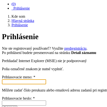
(
0
)
Prihlásenie
Kde som
Hlavná stránka
Prihlásenie
Prihlásenie
Nie ste registrovaný používateľ? Využite
predregistráciu
.
Po prihlásení budete presmerovaní na stránku
Detail záznamu
Prehliadač Internet Explorer (MSIE) nie je podporovaný
Polia označené znakom
je nutné vyplniť.
Prihlasovacie meno:
*
Môžete zadať číslo preukazu alebo emailovú adresu zadanú pri registr
Prihlasovacie heslo:
*