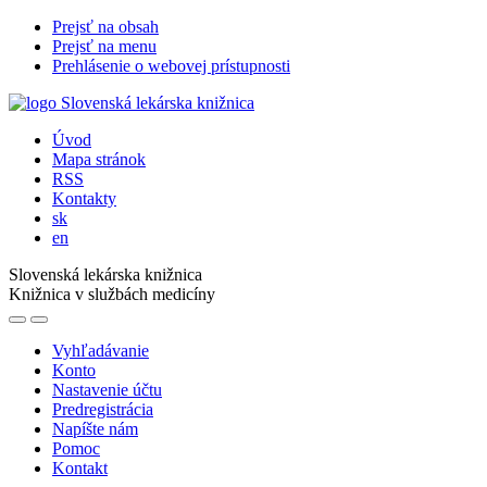
Prejsť na obsah
Prejsť na menu
Prehlásenie o webovej prístupnosti
Úvod
Mapa stránok
RSS
Kontakty
sk
en
Slovenská lekárska knižnica
Knižnica v službách medicíny
Vyhľadávanie
Konto
Nastavenie účtu
Predregistrácia
Napíšte nám
Pomoc
Kontakt