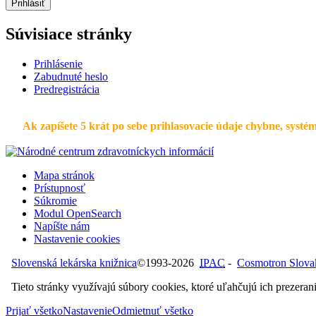
Prihlásiť
Súvisiace stránky
Prihlásenie
Zabudnuté heslo
Predregistrácia
Ak zapíšete 5 krát po sebe prihlasovacie údaje chybne, systém
Mapa stránok
Prístupnosť
Súkromie
Modul OpenSearch
Napíšte nám
Nastavenie cookies
Slovenská lekárska knižnica
©1993-2026
IPAC
-
Cosmotron Slovaki
Tieto stránky využívajú súbory cookies, ktoré uľahčujú ich prezeran
Prijať všetko
Nastavenie
Odmietnuť všetko