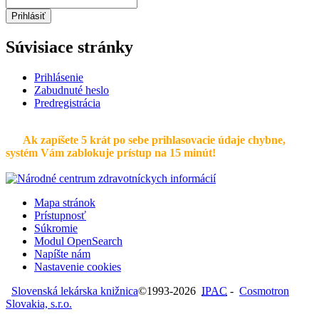
Prihlásiť
Súvisiace stránky
Prihlásenie
Zabudnuté heslo
Predregistrácia
Ak zapíšete 5 krát po sebe prihlasovacie údaje chybne,
systém Vám zablokuje prístup na 15 minút!
Mapa stránok
Prístupnosť
Súkromie
Modul OpenSearch
Napíšte nám
Nastavenie cookies
Slovenská lekárska knižnica
©1993-2026
IPAC
-
Cosmotron
Slovakia, s.r.o.