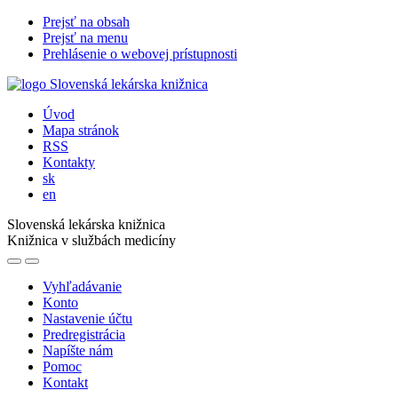
Prejsť na obsah
Prejsť na menu
Prehlásenie o webovej prístupnosti
Úvod
Mapa stránok
RSS
Kontakty
sk
en
Slovenská lekárska knižnica
Knižnica v službách medicíny
Vyhľadávanie
Konto
Nastavenie účtu
Predregistrácia
Napíšte nám
Pomoc
Kontakt