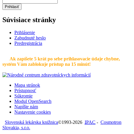
Prihlásiť
Súvisiace stránky
Prihlásenie
Zabudnuté heslo
Predregistrácia
Ak zapíšete 5 krát po sebe prihlasovacie údaje chybne,
systém Vám zablokuje prístup na 15 minút!
Mapa stránok
Prístupnosť
Súkromie
Modul OpenSearch
Napíšte nám
Nastavenie cookies
Slovenská lekárska knižnica
©1993-2026
IPAC
-
Cosmotron
Slovakia, s.r.o.