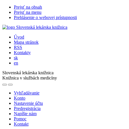
Prejsť na obsah
Prejsť na menu
Prehlásenie o webovej prístupnosti
Úvod
Mapa stránok
RSS
Kontakty
sk
en
Slovenská lekárska knižnica
Knižnica v službách medicíny
Vyhľadávanie
Konto
Nastavenie účtu
Predregistrácia
Napíšte nám
Pomoc
Kontakt