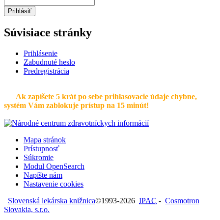
Prihlásiť
Súvisiace stránky
Prihlásenie
Zabudnuté heslo
Predregistrácia
Ak zapíšete 5 krát po sebe prihlasovacie údaje chybne,
systém Vám zablokuje prístup na 15 minút!
Mapa stránok
Prístupnosť
Súkromie
Modul OpenSearch
Napíšte nám
Nastavenie cookies
Slovenská lekárska knižnica
©1993-2026
IPAC
-
Cosmotron
Slovakia, s.r.o.