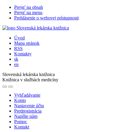
Prejsť na obsah
Prejsť na menu
Prehlásenie o webovej prístupnosti
Úvod
Mapa stránok
RSS
Kontakty
sk
en
Slovenská lekárska knižnica
Knižnica v službách medicíny
Vyhľadávanie
Konto
Nastavenie účtu
Predregistrácia
Napíšte nám
Pomoc
Kontakt