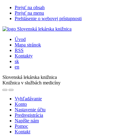
Prejsť na obsah
Prejsť na menu
Prehlásenie o webovej prístupnosti
Úvod
Mapa stránok
RSS
Kontakty
sk
en
Slovenská lekárska knižnica
Knižnica v službách medicíny
Vyhľadávanie
Konto
Nastavenie účtu
Predregistrácia
Napíšte nám
Pomoc
Kontakt