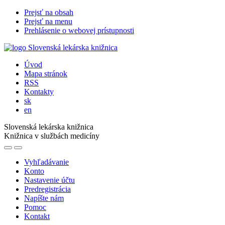
Prejsť na obsah
Prejsť na menu
Prehlásenie o webovej prístupnosti
Úvod
Mapa stránok
RSS
Kontakty
sk
en
Slovenská lekárska knižnica
Knižnica v službách medicíny
Vyhľadávanie
Konto
Nastavenie účtu
Predregistrácia
Napíšte nám
Pomoc
Kontakt