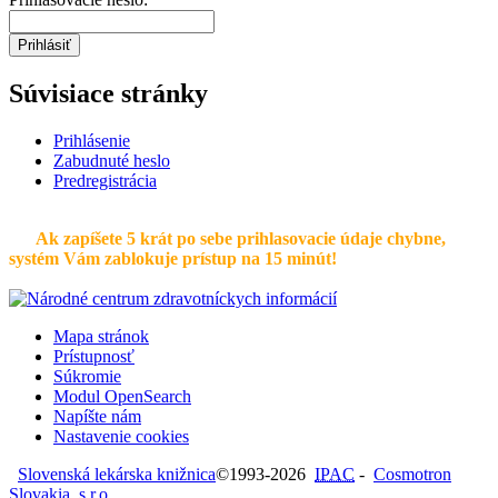
Prihlásiť
Súvisiace stránky
Prihlásenie
Zabudnuté heslo
Predregistrácia
Ak zapíšete 5 krát po sebe prihlasovacie údaje chybne,
systém Vám zablokuje prístup na 15 minút!
Mapa stránok
Prístupnosť
Súkromie
Modul OpenSearch
Napíšte nám
Nastavenie cookies
Slovenská lekárska knižnica
©1993-2026
IPAC
-
Cosmotron
Slovakia, s.r.o.