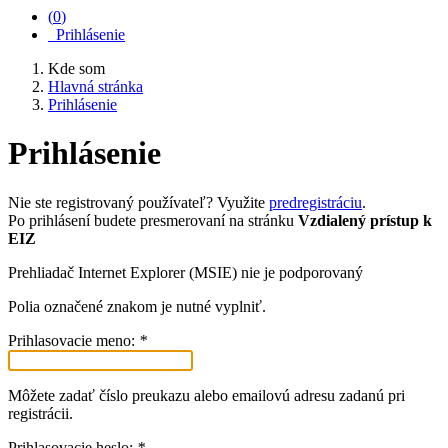
(
0
)
Prihlásenie
Kde som
Hlavná stránka
Prihlásenie
Prihlásenie
Nie ste registrovaný používateľ? Využite
predregistráciu
.
Po prihlásení budete presmerovaní na stránku
Vzdialený prístup k
EIZ
Prehliadač Internet Explorer (MSIE) nie je podporovaný
Polia označené znakom
je nutné vyplniť.
Prihlasovacie meno:
*
Môžete zadať číslo preukazu alebo emailovú adresu zadanú pri
registrácii.
Prihlasovacie heslo:
*