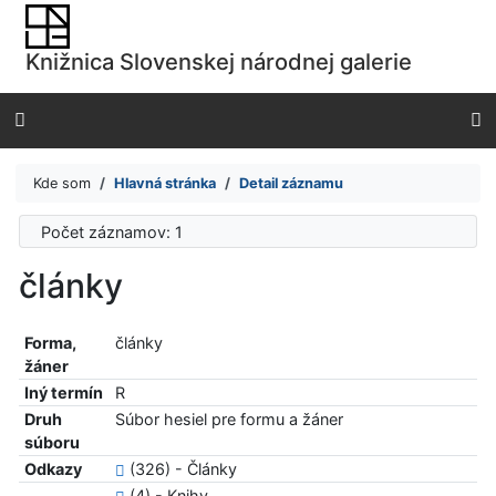
Prejsť na obsah
Prejsť na menu
Knižnica Slovenskej národnej galerie
Prehlásenie o webovej prístupnosti
Kde som
Hlavná stránka
Detail záznamu
Počet záznamov: 1
články
Forma,
články
žáner
Iný termín
R
Druh
Súbor hesiel pre formu a žáner
súboru
Odkazy
(326) - Články
(4) - Knihy