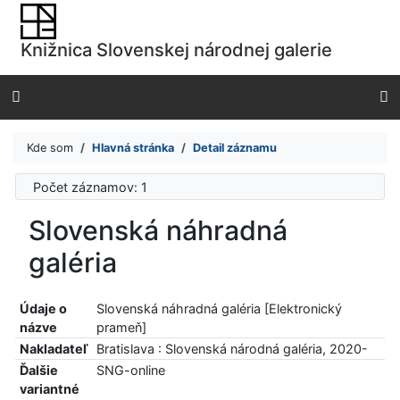
Prejsť na obsah
Prejsť na menu
Knižnica Slovenskej národnej galerie
Prehlásenie o webovej prístupnosti
Kde som
Hlavná stránka
Detail záznamu
Počet záznamov: 1
Slovenská náhradná
galéria
Údaje o
Slovenská náhradná galéria [Elektronický
názve
prameň]
Nakladateľ
Bratislava : Slovenská národná galéria, 2020-
Ďalšie
SNG-online
variantné