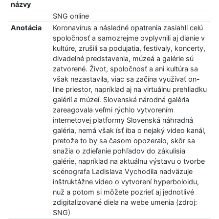
názvy
SNG online
Anotácia
Koronavírus a následné opatrenia zasiahli celú
spoločnosť a samozrejme ovplyvnili aj dianie v
kultúre, zrušili sa podujatia, festivaly, koncerty,
divadelné predstavenia, múzeá a galérie sú
zatvorené. Život, spoločnosť a ani kultúra sa
však nezastavila, viac sa začína využívať on-
line priestor, napríklad aj na virtuálnu prehliadku
galérií a múzeí. Slovenská národná galéria
zareagovala veľmi rýchlo vytvorením
internetovej platformy Slovenská náhradná
galéria, nemá však ísť iba o nejaký video kanál,
pretože to by sa časom opozeralo, skôr sa
snažia o zdieľanie pohľadov do zákulisia
galérie, napríklad na aktuálnu výstavu o tvorbe
scénografa Ladislava Vychodila nadväzuje
inštruktážne video o vytvorení hyperboloidu,
nuž a potom si môžete pozrieť aj jednotlivé
zdigitalizované diela na webe umenia (zdroj:
SNG)