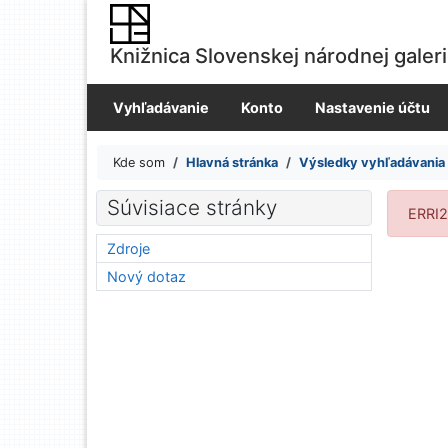
Prejsť na obsah
Prejsť na menu
Knižnica Slovenskej národnej galer
Prehlásenie o webovej prístupnosti
Vyhľadávanie
Konto
Nastavenie účtu
Kde som
Hlavná stránka
Výsledky vyhľadávania
Výsledky vyhľadávania
Súvisiace stránky
ERRI2
Zdroje
Nový dotaz