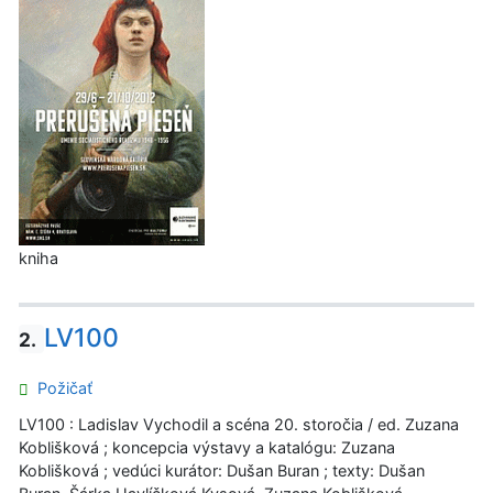
kniha
LV100
2.
Požičať
LV100 : Ladislav Vychodil a scéna 20. storočia / ed. Zuzana
Koblišková ; koncepcia výstavy a katalógu: Zuzana
Koblišková ; vedúci kurátor: Dušan Buran ; texty: Dušan