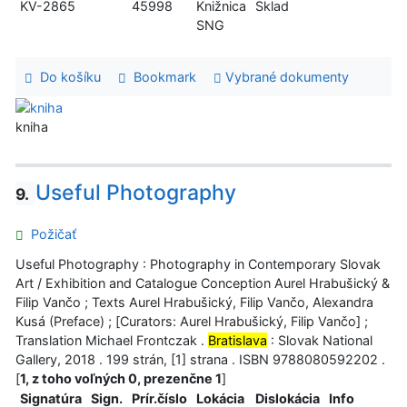
KV-2865
45998
Knižnica
Sklad
SNG
Do košíku
Bookmark
Vybrané dokumenty
kniha
Useful Photography
9.
Požičať
Useful Photography : Photography in Contemporary Slovak
Art / Exhibition and Catalogue Conception Aurel Hrabušický &
Filip Vančo ; Texts Aurel Hrabušický, Filip Vančo, Alexandra
Kusá (Preface) ; [Curators: Aurel Hrabušický, Filip Vančo] ;
Translation Michael Frontczak .
Bratislava
: Slovak National
Gallery, 2018 . 199 strán, [1] strana . ISBN 9788080592202 .
[
1, z toho voľných 0, prezenčne 1
]
Signatúra
Sign.
Prír.číslo
Lokácia
Dislokácia
Info