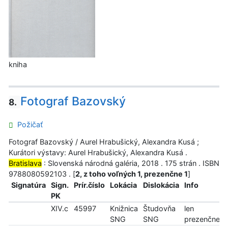
kniha
Fotograf Bazovský
8.
Požičať
Fotograf Bazovský / Aurel Hrabušický, Alexandra Kusá ;
Kurátori výstavy: Aurel Hrabušický, Alexandra Kusá .
Bratislava
: Slovenská národná galéria, 2018 . 175 strán . ISBN
9788080592103 . [
2, z toho voľných 1, prezenčne 1
]
Signatúra
Sign.
Prír.číslo
Lokácia
Dislokácia
Info
PK
XIV.c
45997
Knižnica
Študovňa
len
SNG
SNG
prezenčne