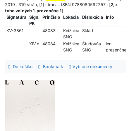
2019 . 319 strán, [1] strana . ISBN 9788080592257 . [
2, z
toho voľných 1, prezenčne 1
]
Signatúra
Sign.
Prír.číslo
Lokácia
Dislokácia
Info
PK
KV-3861
48083
Knižnica
Sklad
SNG
XIV.d
48084
Knižnica
Študovňa
len
SNG
SNG
prezenčne
Do košíku
Bookmark
Vybrané dokumenty