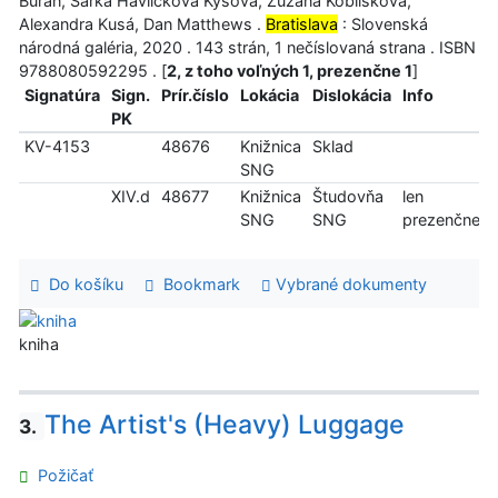
Buran, Šárka Havlíčková Kysová, Zuzana Koblišková,
Alexandra Kusá, Dan Matthews .
Bratislava
: Slovenská
národná galéria, 2020 . 143 strán, 1 nečíslovaná strana . ISBN
9788080592295 . [
2, z toho voľných 1, prezenčne 1
]
Signatúra
Sign.
Prír.číslo
Lokácia
Dislokácia
Info
PK
KV-4153
48676
Knižnica
Sklad
SNG
XIV.d
48677
Knižnica
Študovňa
len
SNG
SNG
prezenčne
Do košíku
Bookmark
Vybrané dokumenty
kniha
The Artist's (Heavy) Luggage
3.
Požičať