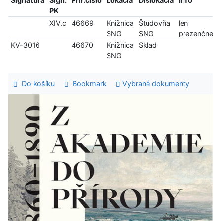
Signatúra
Sign.
Prír.číslo
Lokácia
Dislokácia
Info
PK
XIV.c
46669
Knižnica
Študovňa
len
SNG
SNG
prezenčne
KV-3016
46670
Knižnica
Sklad
SNG
Do košíku
Bookmark
Vybrané dokumenty