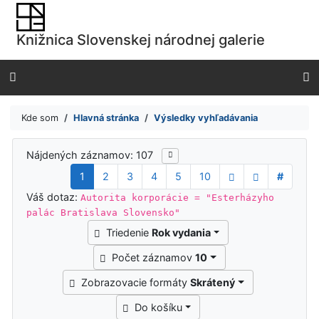
Prejsť na obsah
Prejsť na menu
Knižnica Slovenskej národnej galerie
Prehlásenie o webovej prístupnosti
Kde som
Hlavná stránka
Výsledky vyhľadávania
Výsledky vyhľadávania
Nájdených záznamov: 107
1
2
3
4
5
10
#
Váš dotaz:
Autorita korporácie = "Esterházyho
palác Bratislava Slovensko"
Triedenie
Rok vydania
Počet záznamov
10
Zobrazovacie formáty
Skrátený
Do košíku