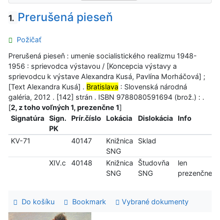
Prerušená pieseň
1.
Požičať
Prerušená pieseň : umenie socialistického realizmu 1948-
1956 : sprievodca výstavou / [Koncepcia výstavy a
sprievodcu k výstave Alexandra Kusá, Pavlína Morháčová] ;
[Text Alexandra Kusá] .
Bratislava
: Slovenská národná
galéria, 2012 . [142] strán . ISBN 9788080591694 (brož.) : .
[
2, z toho voľných 1, prezenčne 1
]
Signatúra
Sign.
Prír.číslo
Lokácia
Dislokácia
Info
PK
KV-71
40147
Knižnica
Sklad
SNG
XIV.c
40148
Knižnica
Študovňa
len
SNG
SNG
prezenčne
Do košíku
Bookmark
Vybrané dokumenty