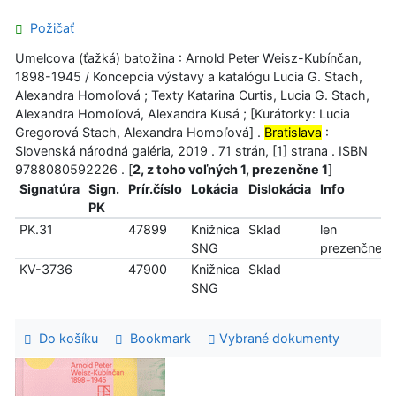
Požičať
Umelcova (ťažká) batožina : Arnold Peter Weisz-Kubínčan,
1898-1945 / Koncepcia výstavy a katalógu Lucia G. Stach,
Alexandra Homoľová ; Texty Katarina Curtis, Lucia G. Stach,
Alexandra Homoľová, Alexandra Kusá ; [Kurátorky: Lucia
Gregorová Stach, Alexandra Homoľová] .
Bratislava
:
Slovenská národná galéria, 2019 . 71 strán, [1] strana . ISBN
9788080592226 . [
2, z toho voľných 1, prezenčne 1
]
Signatúra
Sign.
Prír.číslo
Lokácia
Dislokácia
Info
PK
PK.31
47899
Knižnica
Sklad
len
SNG
prezenčne
KV-3736
47900
Knižnica
Sklad
SNG
Do košíku
Bookmark
Vybrané dokumenty