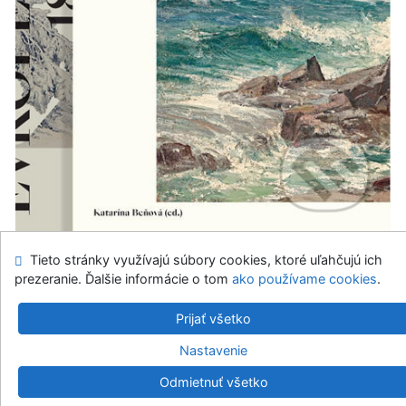
kniha
Tieto stránky využívajú súbory cookies, ktoré uľahčujú ich
prezeranie. Ďalšie informácie o tom
ako používame cookies
.
1
2
3
4
5
10
#
Prijať všetko
Nastavenie
Odmietnuť všetko