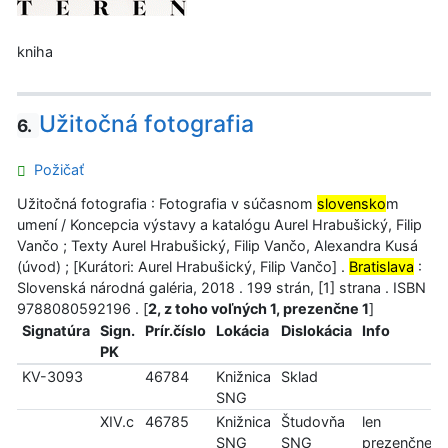
kniha
Užitočná fotografia
6.
Požičať
Užitočná fotografia : Fotografia v súčasnom
slovensko
m
umení / Koncepcia výstavy a katalógu Aurel Hrabušický, Filip
Vančo ; Texty Aurel Hrabušický, Filip Vančo, Alexandra Kusá
(úvod) ; [Kurátori: Aurel Hrabušický, Filip Vančo] .
Bratislava
:
Slovenská národná galéria, 2018 . 199 strán, [1] strana . ISBN
9788080592196 . [
2, z toho voľných 1, prezenčne 1
]
Signatúra
Sign.
Prír.číslo
Lokácia
Dislokácia
Info
PK
KV-3093
46784
Knižnica
Sklad
SNG
XIV.c
46785
Knižnica
Študovňa
len
SNG
SNG
prezenčne