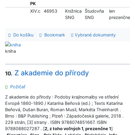
PK
XIV.c
46953
Knižnica
Študovňa
len
SNG
SNG
prezenčne
Do košíku
Bookmark
Vybrané dokumenty
kniha
Z akademie do přírody
10.
Požičať
Z akademie do přírody : Podoby krajinomalby ve střední
Evropě 1860-1890 / Katarína Beňová (ed.) ; Texts Katarína
Beňová, Dušan Buran, Roman Musil, Markéta Theinhardt .
Brno : B&P Publishing ; Plzeň : Západočeská galerie, 2018 .
229 strán, [3] strany . ISBN 9788074851667. ISBN
9788088027287 . [
2, z toho voľných 1, prezenčne 1
]