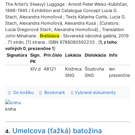
The Artist's (Heavy) Luggage : Arnold Peter Weisz-Kubínčan,
1898-1945 / Exhibition and Catalogue Concept Lucia G.
Stach, Alexandra Homoľová ; Texts Katarina Curtis, Lucia G.
Stach, Alexandra Homoľová, Alexandra Kusá ; [Curators:
Lucia Gregorová Stach, Alexandra Homoľová] ; Translation
John Minahane .
Bratislava
: Slovenská národná galéria, 2019
. 71 strán, [1] strana . ISBN 9788080592233 . [
1, z toho
voľných 0, prezenčne 1
]
Signatúra
Sign.
Prír.číslo
Lokácia
Dislokácia
Info
PK
XIV.d
48121
Knižnica
Študovňa
len
SNG
SNG
prezenčne
Do košíku
Bookmark
Vybrané dokumenty
kniha
Umelcova (ťažká) batožina
4.