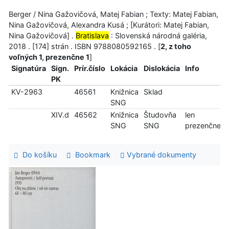
Berger / Nina Gažovičová, Matej Fabian ; Texty: Matej Fabian,
Nina Gažovičová, Alexandra Kusá ; [Kurátori: Matej Fabian,
Nina Gažovičová] .
Bratislava
: Slovenská národná galéria,
2018 . [174] strán . ISBN 9788080592165 . [
2, z toho
voľných 1, prezenčne 1
]
Signatúra
Sign.
Prír.číslo
Lokácia
Dislokácia
Info
PK
KV-2963
46561
Knižnica
Sklad
SNG
XIV.d
46562
Knižnica
Študovňa
len
SNG
SNG
prezenčne
Do košíku
Bookmark
Vybrané dokumenty