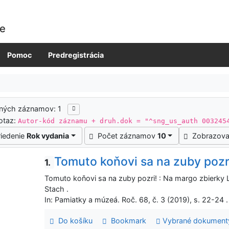
ie
Pomoc
Predregistrácia
ených záznamov: 1
otaz:
Autor-kód záznamu + druh.dok = "^sng_us_auth 003245
riedenie
Rok vydania
Počet záznamov
10
Zobrazova
Tomuto koňovi sa na zuby pozr
1.
Tomuto koňovi sa na zuby pozri! : Na margo zbierky 
Stach .
In: Pamiatky a múzeá. Roč. 68, č. 3 (2019), s. 22-24 .
Do košíku
Bookmark
Vybrané dokument