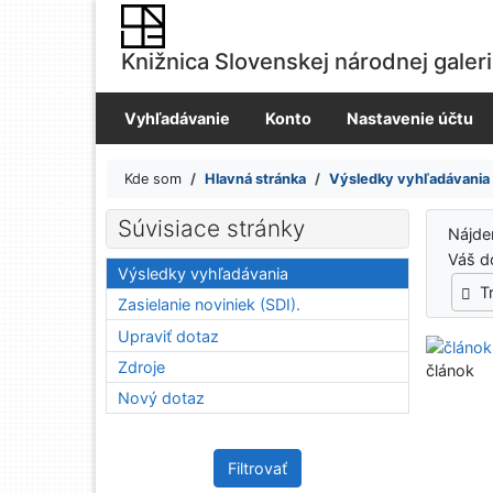
Prejsť na obsah
Prejsť na menu
Knižnica Slovenskej národnej galer
Prehlásenie o webovej prístupnosti
Vyhľadávanie
Konto
Nastavenie účtu
Kde som
Hlavná stránka
Výsledky vyhľadávania
Výsledky vyhľadávania
Súvisiace stránky
Nájd
Váš d
Výsledky vyhľadávania
T
Zasielanie noviniek (SDI).
Upraviť dotaz
Zdroje
článok
Nový dotaz
Filtrovať