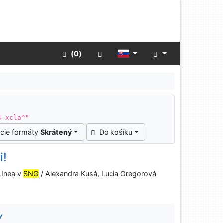
Rozšírené vyhľadávanie
 (
0
)
4 xcla^"
cie formáty
Skrátený
Do košíku
i!
LInea v
SNG
/ Alexandra Kusá, Lucia Gregorová
y