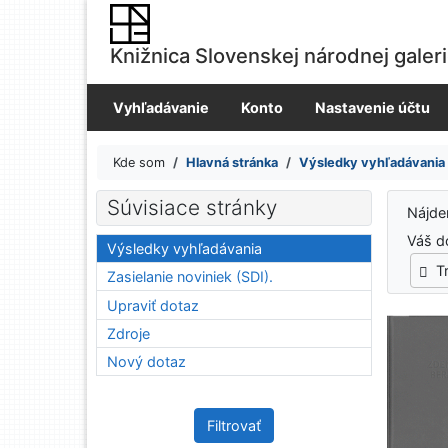
Prejsť na obsah
Prejsť na menu
Knižnica Slovenskej národnej galer
Prehlásenie o webovej prístupnosti
Vyhľadávanie
Konto
Nastavenie účtu
Kde som
Hlavná stránka
Výsledky vyhľadávania
Výsledky vyhľadávania
Súvisiace stránky
Nájd
Váš d
Výsledky vyhľadávania
T
Zasielanie noviniek (SDI).
Upraviť dotaz
Zdroje
Nový dotaz
Filtrovať