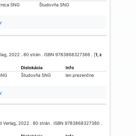
žnica SNG
Študovňa SNG
y
erlag, 2022 . 80 strán . ISBN 9783868327366 . [
1, z
Dislokácia
Info
 SNG
Študovňa SNG
len prezenčne
y
and Verlag, 2022 . 80 strán . ISBN 9783868327380 .