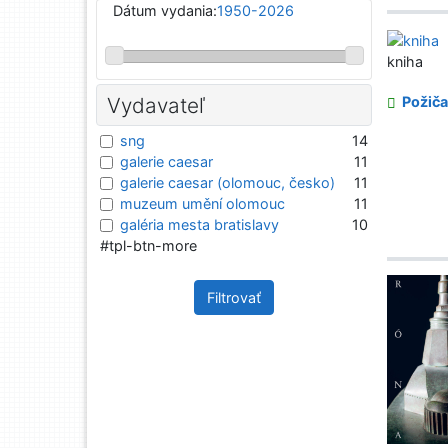
Dátum vydania:
1950-2026
kniha
Vydavateľ
Požiča
sng
14
galerie caesar
11
galerie caesar (olomouc, česko)
11
muzeum umění olomouc
11
galéria mesta bratislavy
10
#tpl-btn-more
Filtrovať