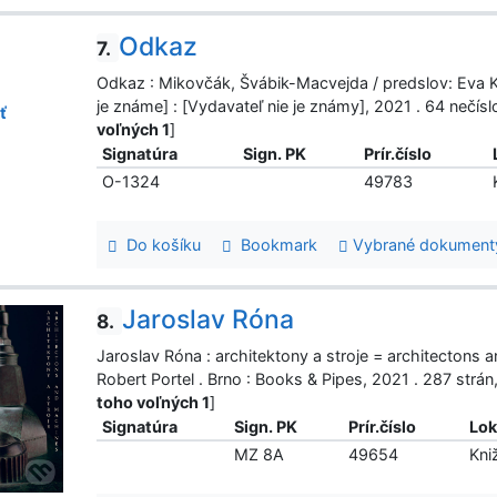
Odkaz
7.
Odkaz : Mikovčák, Švábik-Macvejda / predslov: Eva Ku
je známe] : [Vydavateľ nie je známy], 2021 . 64 nečí
ť
voľných 1
]
Signatúra
Sign. PK
Prír.číslo
O-1324
49783
Do košíku
Bookmark
Vybrané dokument
Jaroslav Róna
8.
Jaroslav Róna : architektony a stroje = architectons a
Robert Portel . Brno : Books & Pipes, 2021 . 287 strá
toho voľných 1
]
Signatúra
Sign. PK
Prír.číslo
Lok
MZ 8A
49654
Kni