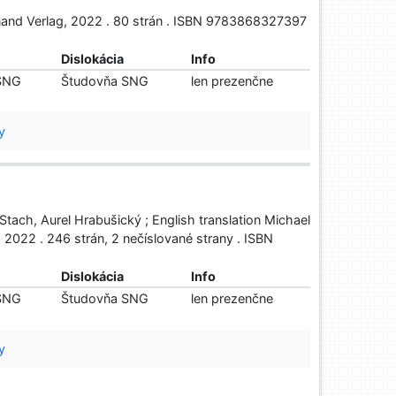
ienand Verlag, 2022 . 80 strán . ISBN 9783868327397
Dislokácia
Info
 SNG
Študovňa SNG
len prezenčne
y
Stach, Aurel Hrabušický ; English translation Michael
, 2022 . 246 strán, 2 nečíslované strany . ISBN
Dislokácia
Info
 SNG
Študovňa SNG
len prezenčne
y