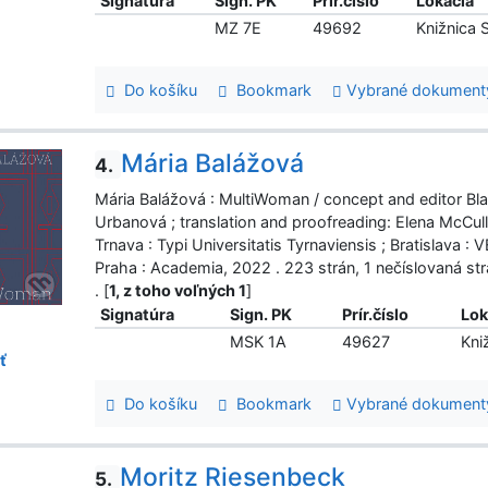
Signatúra
Sign. PK
Prír.číslo
Lokácia
MZ 7E
49692
Knižnica
Do košíku
Bookmark
Vybrané dokument
Mária Balážová
4.
Mária Balážová : MultiWoman / concept and editor Bl
Urbanová ; translation and proofreading: Elena McCu
Trnava : Typi Universitatis Tyrnaviensis ; Bratislava 
Praha : Academia, 2022 . 223 strán, 1 nečíslovaná
. [
1, z toho voľných 1
]
Signatúra
Sign. PK
Prír.číslo
Lok
MSK 1A
49627
Kni
ť
Do košíku
Bookmark
Vybrané dokument
Moritz Riesenbeck
5.