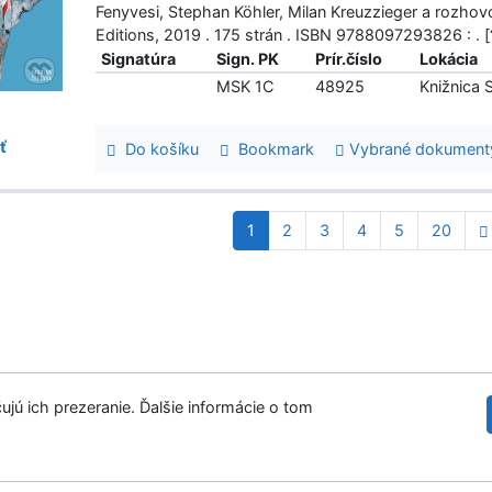
Fenyvesi, Stephan Köhler, Milan Kreuzzieger a rozhov
Editions, 2019 . 175 strán . ISBN 9788097293826 : . [
Signatúra
Sign. PK
Prír.číslo
Lokácia
MSK 1C
48925
Knižnica
ť
Do košíku
Bookmark
Vybrané dokument
1
2
3
4
5
20
ujú ich prezeranie. Ďalšie informácie o tom
ry
tupnosť
Súkromie
Modul OpenSearch
venie cookies