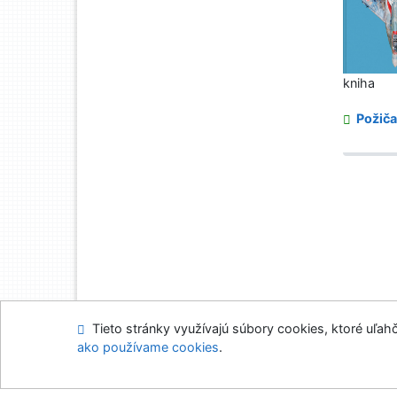
kniha
Požiča
Tieto stránky využívajú súbory cookies, ktoré uľahč
ako používame cookies
.
Advanced Rapid Libra
Mapa stránok
Prís
Napíšte nám
Nasta