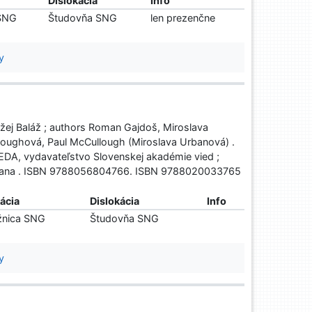
Dislokácia
Info
 SNG
Študovňa SNG
len prezenčne
y
ažej Baláž ; authors Roman Gajdoš, Miroslava
lloughová, Paul McCullough (Miroslava Urbanová) .
: VEDA, vydavateľstvo Slovenskej akadémie vied ;
 strana . ISBN 9788056804766. ISBN 9788020033765
ácia
Dislokácia
Info
žnica SNG
Študovňa SNG
y