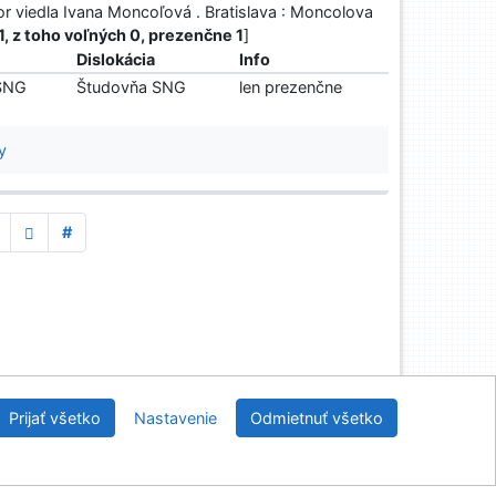
or viedla Ivana Moncoľová . Bratislava : Moncolova
1, z toho voľných 0, prezenčne 1
]
Dislokácia
Info
 SNG
Študovňa SNG
len prezenčne
y
#
Prijať všetko
Nastavenie
Odmietnuť všetko
Knižnica Slovenskej národnej galerie
©1993-2026
IPAC
-
Cosmotron Slovakia, s.r.o.