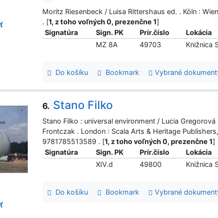
Moritz Riesenbeck / Luisa Rittershaus ed. . Köln : W
. [
1, z toho voľných 0, prezenčne 1
]
ť
Signatúra
Sign. PK
Prír.číslo
Lokácia
MZ 8A
49703
Knižnica
Do košíku
Bookmark
Vybrané dokument
Stano Filko
6.
Stano Filko : universal environment / Lucia Gregorová 
Frontczak . London : Scala Arts & Heritage Publishers
9781785513589 . [
1, z toho voľných 0, prezenčne 1
]
Signatúra
Sign. PK
Prír.číslo
Lokácia
XIV.d
49800
Knižnica
Do košíku
Bookmark
Vybrané dokument
ť