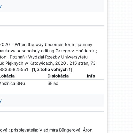
y
2-2020 = When the way becomes form : journey
naukowa = scholarly editing Grzegorz Hańderek ;
alton . Poznań : Wydział Rzeźby Uniwersytetu
uk Pięknych w Katowicach, 2020 . 215 strán, 73
788365825551 . [
1, z toho voľných 1
]
Lokácia
Dislokácia
Info
Knižnica SNG
Sklad
y
á ; prispievatelia: Vladimíra Büngerová, Áron