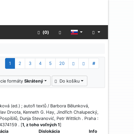
Rozšírené vyhľadávanie
 (
0
)
1
2
3
4
5
20
#
cie formáty
Skrátený
Do košíku
ová (ed.) ; autoři textů / Barbora Bělunková,
lav Drvota, Kenneth G. Hay, Jindřich Chalupecký,
spíšilů, Dunja Stevanović, Petr Wittlich . Praha :
4374159 . [
1, z toho voľných 1
]
ácia
Dislokácia
Info