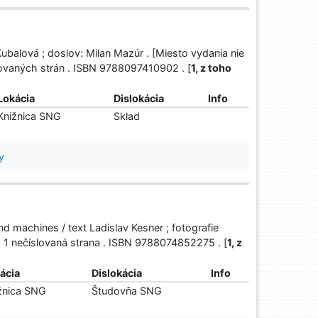
balová ; doslov: Milan Mazúr . [Miesto vydania nie
slovaných strán . ISBN 9788097410902 . [
1, z toho
Lokácia
Dislokácia
Info
Knižnica SNG
Sklad
y
nd machines / text Ladislav Kesner ; fotografie
n, 1 nečíslovaná strana . ISBN 9788074852275 . [
1, z
ácia
Dislokácia
Info
žnica SNG
Študovňa SNG