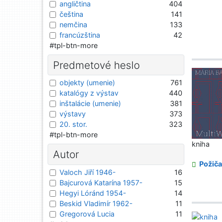
angličtina
404
čeština
141
nemčina
133
francúzština
42
#tpl-btn-more
Predmetové heslo
objekty (umenie)
761
katalógy z výstav
440
inštalácie (umenie)
381
výstavy
373
20. stor.
323
#tpl-btn-more
kniha
Autor
Požiča
Valoch Jiří 1946-
16
Bajcurová Katarína 1957-
15
Hegyi Lóránd 1954-
14
Beskid Vladimír 1962-
11
Gregorová Lucia
11