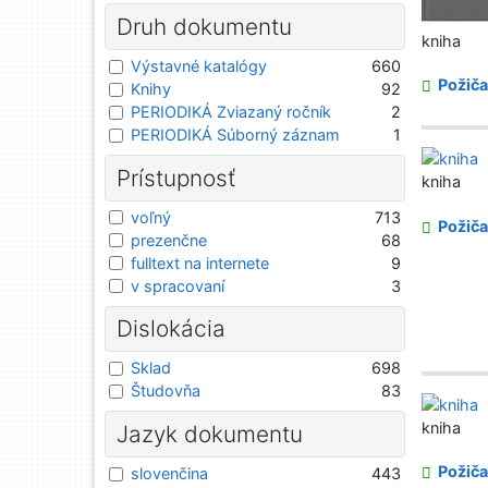
Druh dokumentu
kniha
Výstavné katalógy
660
Požiča
Knihy
92
PERIODIKÁ Zviazaný ročník
2
PERIODIKÁ Súborný záznam
1
Prístupnosť
kniha
voľný
713
Požiča
prezenčne
68
fulltext na internete
9
v spracovaní
3
Dislokácia
Sklad
698
Študovňa
83
kniha
Jazyk dokumentu
Požiča
slovenčina
443