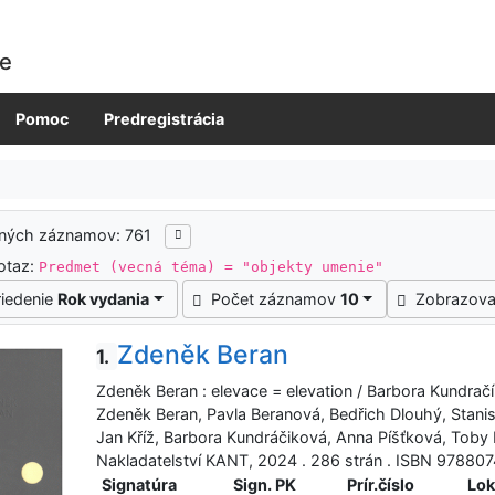
ie
Pomoc
Predregistrácia
ených záznamov: 761
otaz:
Predmet (vecná téma) = "objekty umenie"
riedenie
Rok vydania
Počet záznamov
10
Zobrazova
Zdeněk Beran
1.
Zdeněk Beran : elevace = elevation / Barbora Kundračík
Zdeněk Beran, Pavla Beranová, Bedřich Dlouhý, Stanis
Jan Kříž, Barbora Kundráčiková, Anna Píšťková, Toby Po
Nakladatelství KANT, 2024 . 286 strán . ISBN 978807
Signatúra
Sign. PK
Prír.číslo
Lok