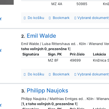
MZ 4A
50985
Kni
Do košíku
Bookmark
Vybrané dokument
ť
Emil Walde
2.
Emil Walde / Luisa Rittershaus ed. . Köln : Wienand V
toho voľných 0, prezenčne 1
]
ť
Signatúra
Sign. PK
Prír.číslo
Lokácia
MZ 8F
49699
Knižnica
Do košíku
Bookmark
Vybrané dokument
Philipp Naujoks
3.
Philipp Naujoks / Matthias Erntges ed. . Köln : Wien
[
1, z toho voľných 0, prezenčne 1
]
ť