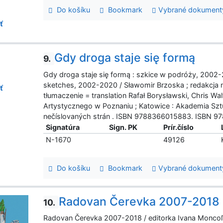
Do košíku
Bookmark
Vybrané dokument
ť
Gdy droga staje się formą
9.
Gdy droga staje się formą : szkice w podróży, 200
sketches, 2002-2020 / Sławomir Brzoska ; redakcja 
ť
tłumaczenie = translation Rafał Borysławski, Chris W
Artystycznego w Poznaniu ; Katowice : Akademia Szt
nečíslovaných strán . ISBN 9788366015883. ISBN 9
Signatúra
Sign. PK
Prír.číslo
N-1670
49126
Do košíku
Bookmark
Vybrané dokument
Radovan Čerevka 2007-2018
10.
Radovan Čerevka 2007-2018 / editorka Ivana Moncoľov