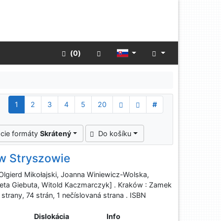
Rozšírené vyhľadávanie
 (
0
)
1
2
3
4
5
20
#
cie formáty
Skrátený
Do košíku
w Stryszowie
Olgierd Mikołajski, Joanna Winiewicz-Wolska,
ta Giebuta, Witold Kaczmarczyk] . Kraków : Zamek
strany, 74 strán, 1 nečíslovaná strana . ISBN
Dislokácia
Info