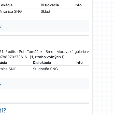
Lokácia
Dislokácia
Info
Knižnica SNG
Sklad
y
) / editor Petr Tomášek . Brno : Moravská galerie v
 9788070273616 . [
1, z toho voľných 1
]
ácia
Dislokácia
Info
žnica SNG
Študovňa SNG
y
tí?