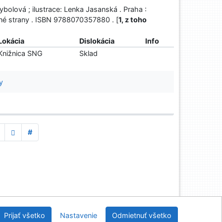
ybolová ; ilustrace: Lenka Jasanská . Praha :
vané strany . ISBN 9788070357880 . [
1, z toho
Lokácia
Dislokácia
Info
Knižnica SNG
Sklad
y
#
Prijať všetko
Nastavenie
Odmietnuť všetko