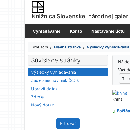
Prejsť na obsah
Prejsť na menu
Knižnica Slovenskej národnej galer
Prehlásenie o webovej prístupnosti
Vyhľadávanie
Konto
Nastavenie účtu
Kde som
Hlavná stránka
Výsledky vyhľadávania
Výsledky vyhľadávania
Súvisiace stránky
Nájd
Váš d
Výsledky vyhľadávania
T
Zasielanie noviniek (SDI).
Upraviť dotaz
Zdroje
kniha
Nový dotaz
Požiča
Filtrovať