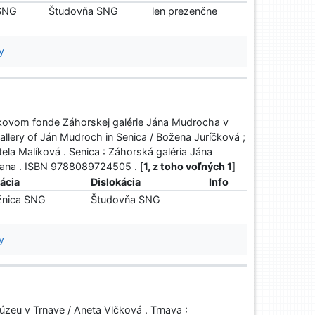
 SNG
Študovňa SNG
len prezenčne
y
erkovom fonde Záhorskej galérie Jána Mudrocha v
Gallery of Ján Mudroch in Senica / Božena Juríčková ;
tela Malíková . Senica : Záhorská galéria Jána
trana . ISBN 9788089724505 . [
1, z toho voľných 1
]
ácia
Dislokácia
Info
žnica SNG
Študovňa SNG
y
eu v Trnave / Aneta Vlčková . Trnava :