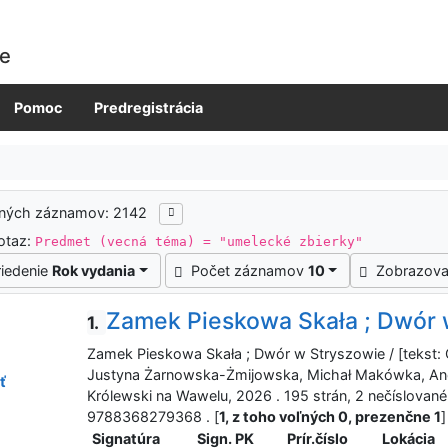
ie
Pomoc
Predregistrácia
ených záznamov: 2142
otaz:
Predmet (vecná téma) = "umelecké zbierky"
riedenie
Rok vydania
Počet záznamov
10
Zobrazova
Zamek Pieskowa Skała ; Dwór 
1.
Zamek Pieskowa Skała ; Dwór w Stryszowie / [tekst: 
Justyna Żarnowska-Żmijowska, Michał Makówka, Ane
ť
Królewski na Wawelu, 2026 . 195 strán, 2 nečíslované 
9788368279368 . [
1, z toho voľných 0, prezenčne 1
]
Signatúra
Sign. PK
Prír.číslo
Lokácia