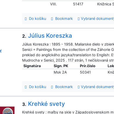
VIII.
51417
Knižnica
Do košíku
Bookmark
Vybrané dokument
Július Koreszka
2.
Július Koreszka : 1895 - 1958. Maliarske dielo v zbi
Senici = Paintings from the collection of the Záhorie 
ť
preklad do anglického jazyka/translation to English: E
Mudrocha v Senici, 2025 . 117 strán, 1 nečíslovaná s
Signatúra
Sign. PK
Prír.číslo
Lok
Msk 2A
50341
Kni
Do košíku
Bookmark
Vybrané dokument
Krehké svety
3.
Krehké svety : maľby na skle v Západoslovenskom múz