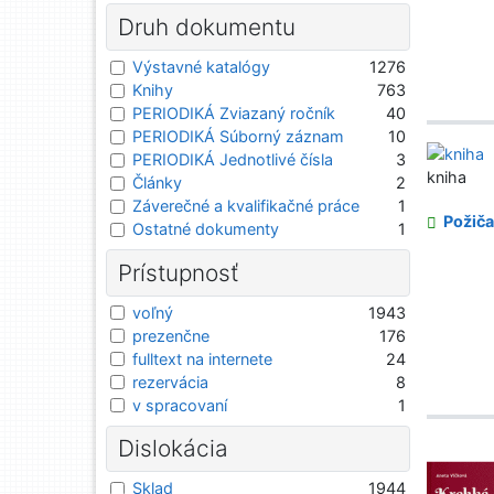
Druh dokumentu
Výstavné katalógy
1276
Knihy
763
PERIODIKÁ Zviazaný ročník
40
PERIODIKÁ Súborný záznam
10
PERIODIKÁ Jednotlivé čísla
3
kniha
Články
2
Záverečné a kvalifikačné práce
1
Požiča
Ostatné dokumenty
1
Prístupnosť
voľný
1943
prezenčne
176
fulltext na internete
24
rezervácia
8
v spracovaní
1
Dislokácia
Sklad
1944