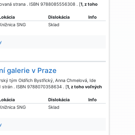
lovaná strana . ISBN 9788085556308 . [
1, z toho
Lokácia
Dislokácia
Info
Knižnica SNG
Sklad
y
ní galerie v Praze
torský tým Oldřich Bystřický, Anna Chmelová, Ide
91 strán . ISBN 9788070358634 . [
1, z toho voľných
Lokácia
Dislokácia
Info
Knižnica SNG
Sklad
y