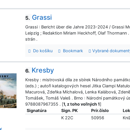
Grassi
5.
Grassi : Bericht über die Jahre 2023-2024 / Grassi 
Leipzig ; Redaktion Miriam Heckhoff, Olaf Thormann .
strán .
Do košíku
Bookmark
Vybrané dokument
Kresby
6.
Kresby : mistrovská díla ze sbírek Národního památ
(eds.) ; autoři katalogových hesel Jitka Ciampi Matu
Macurová, Zdeňka Míchalová, Lenka Kalábová, Zdeněk 
Tomášek, Tomáš Valeš . Brno : Národní památkový úst
9788087967355 . [
1, z toho voľných 1
]
Signatúra
Sign. PK
Prír.číslo
Lok
K 22C
50956
Kni
ť