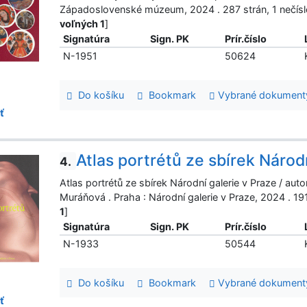
Západoslovenské múzeum, 2024 . 287 strán, 1 nečís
voľných 1
]
Signatúra
Sign. PK
Prír.číslo
N-1951
50624
Do košíku
Bookmark
Vybrané dokument
ť
Atlas portrétů ze sbírek Národ
4.
Atlas portrétů ze sbírek Národní galerie v Praze / au
Muráňová . Praha : Národní galerie v Praze, 2024 . 1
1
]
Signatúra
Sign. PK
Prír.číslo
N-1933
50544
Do košíku
Bookmark
Vybrané dokument
ť