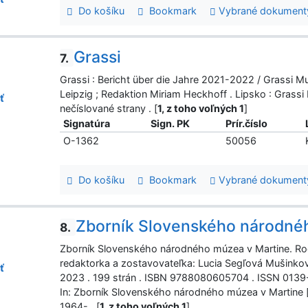
Do košíku
Bookmark
Vybrané dokument
Grassi
7.
Grassi : Bericht über die Jahre 2021-2022 / Grassi 
Leipzig ; Redaktion Miriam Heckhoff . Lipsko : Grassi
ť
nečíslované strany . [
1, z toho voľných 1
]
Signatúra
Sign. PK
Prír.číslo
O-1362
50056
Do košíku
Bookmark
Vybrané dokument
Zborník Slovenského národné
8.
Zborník Slovenského národného múzea v Martine. Roč
redaktorka a zostavovateľka: Lucia Segľová Mušinkov
ť
2023 . 199 strán . ISBN 9788080605704 . ISSN 0139
In: Zborník Slovenského národného múzea v Martine [
1964- . [
1, z toho voľných 1
]