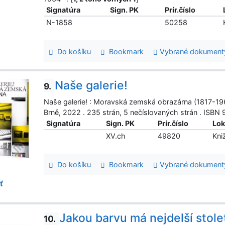
Signatúra
Sign. PK
Prír.číslo
N-1858
50258
Do košíku
Bookmark
Vybrané dokument
Naše galerie!
9.
Naše galerie! : Moravská zemská obrazárna (1817-1961
Brně, 2022 . 235 strán, 5 nečíslovaných strán . ISBN
Signatúra
Sign. PK
Prír.číslo
Lok
XV.ch
49820
Kni
Do košíku
Bookmark
Vybrané dokument
ť
Jakou barvu má nejdelší stole
10.