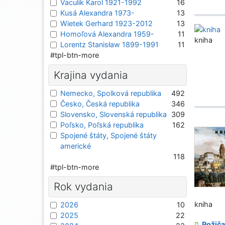
Vaculík Karol 1921-1992
16
Kusá Alexandra 1973-
13
Wietek Gerhard 1923-2012
13
Homoľová Alexandra 1959-
11
kniha
Lorentz Stanisław 1899-1991
11
#tpl-btn-more
Krajina vydania
Nemecko, Spolková republika
492
Česko, Česká republika
346
Slovensko, Slovenská republika
309
Poľsko, Poľská republika
162
Spojené štáty, Spojené štáty
americké
118
#tpl-btn-more
Rok vydania
kniha
2026
10
2025
22
Požiča