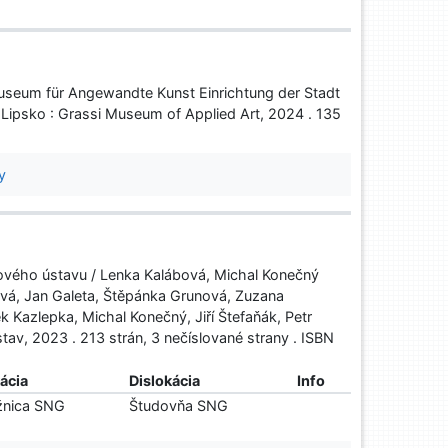
Museum für Angewandte Kunst Einrichtung der Stadt
 Lipsko : Grassi Museum of Applied Art, 2024 . 135
y
kového ústavu / Lenka Kalábová, Michal Konečný
lová, Jan Galeta, Štěpánka Grunová, Zuzana
Kazlepka, Michal Konečný, Jiří Štefaňák, Petr
av, 2023 . 213 strán, 3 nečíslované strany . ISBN
ácia
Dislokácia
Info
žnica SNG
Študovňa SNG