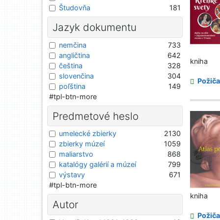
Študovňa
181
Jazyk dokumentu
nemčina
733
angličtina
642
kniha
čeština
328
slovenčina
304
Požiča
poľština
149
#tpl-btn-more
Predmetové heslo
umelecké zbierky
2130
zbierky múzeí
1059
maliarstvo
868
katalógy galérií a múzeí
799
výstavy
671
#tpl-btn-more
kniha
Autor
Požiča