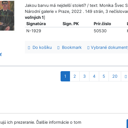
Jakou barvu má nejdelší století? / text: Monika Švec S
Národní galerie v Praze, 2022 . 149 strán, 3 nečíslo
voľných 1
]
Signatúra
Sign. PK
Prír.číslo
N-1929
50530
Do košíku
Bookmark
Vybrané dokument
ť
1
2
3
4
5
20
ujú ich prezeranie. Ďalšie informácie o tom