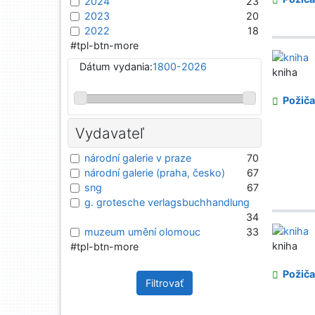
2024
23
2023
20
2022
18
#tpl-btn-more
Dátum vydania:
1800-2026
kniha
Požiča
Vydavateľ
národní galerie v praze
70
národní galerie (praha, česko)
67
sng
67
g. grotesche verlagsbuchhandlung
34
muzeum umění olomouc
33
kniha
#tpl-btn-more
Požiča
Filtrovať