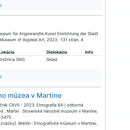
y
Museum für Angewandte Kunst Einrichtung der Stadt
 Museum of Applied Art, 2023 . 131 strán, 4
Lokácia
Dislokácia
Info
Knižnica SNG
Sklad
y
ho múzea v Martine
ník CXVII - 2023, Etnografia 64 / odborná
á . Martin : Slovenské národné múzeum v Martine,
-5475 .
zväzky]. Martin : Etnografické múzeum v Martine,