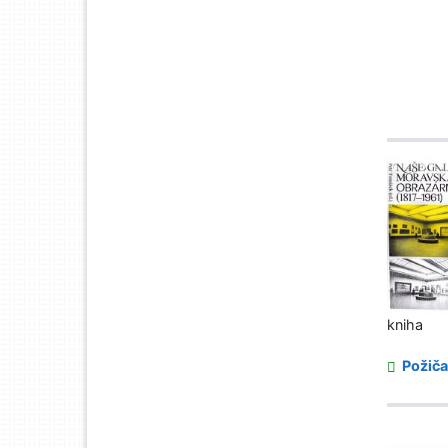
kniha
Požiča