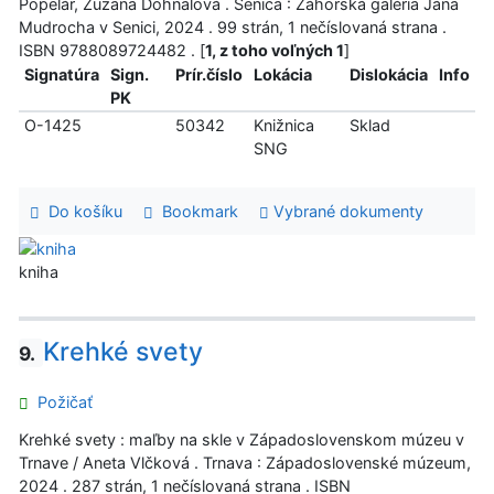
Popelár, Zuzana Dohnalová . Senica : Záhorská galéria Jána
Mudrocha v Senici, 2024 . 99 strán, 1 nečíslovaná strana .
ISBN 9788089724482 . [
1, z toho voľných 1
]
Signatúra
Sign.
Prír.číslo
Lokácia
Dislokácia
Info
PK
O-1425
50342
Knižnica
Sklad
SNG
Do košíku
Bookmark
Vybrané dokumenty
kniha
Krehké svety
9.
Požičať
Krehké svety : maľby na skle v Západoslovenskom múzeu v
Trnave / Aneta Vlčková . Trnava : Západoslovenské múzeum,
2024 . 287 strán, 1 nečíslovaná strana . ISBN