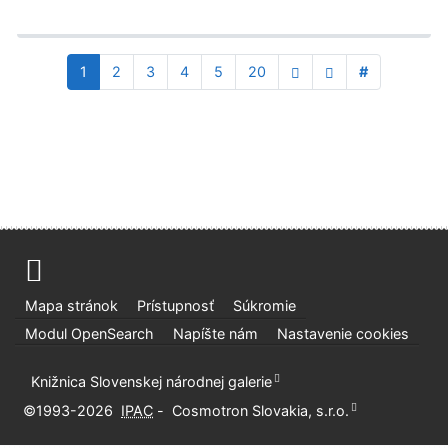
1
2
3
4
5
20
#
Advanced Rapid Library
Mapa stránok
Prístupnosť
Súkromie
Modul OpenSearch
Napíšte nám
Nastavenie cookies
Knižnica Slovenskej národnej galerie
©1993-2026
IPAC
-
Cosmotron Slovakia, s.r.o.