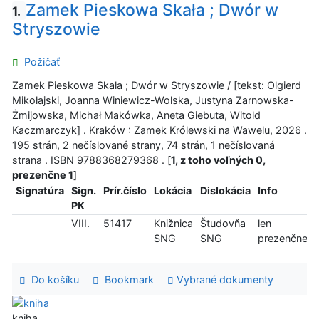
Zamek Pieskowa Skała ; Dwór w
1.
Stryszowie
Požičať
Zamek Pieskowa Skała ; Dwór w Stryszowie / [tekst: Olgierd
Mikołajski, Joanna Winiewicz-Wolska, Justyna Żarnowska-
Żmijowska, Michał Makówka, Aneta Giebuta, Witold
Kaczmarczyk] . Kraków : Zamek Królewski na Wawelu, 2026 .
195 strán, 2 nečíslované strany, 74 strán, 1 nečíslovaná
strana . ISBN 9788368279368 . [
1, z toho voľných 0,
prezenčne 1
]
Signatúra
Sign.
Prír.číslo
Lokácia
Dislokácia
Info
PK
VIII.
51417
Knižnica
Študovňa
len
SNG
SNG
prezenčne
Do košíku
Bookmark
Vybrané dokumenty
kniha