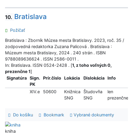
Bratislava
10.
Požičať
Bratislava : Zborník Múzea mesta Bratislavy. 2023, roč. 35 /
zodpovedná redaktorka Zuzana Palicová . Bratislava :
Múzeum mesta Bratislavy, 2024 . 240 strán . ISBN
9788089636624 . ISSN 2586-0011 .
In: Bratislava. ISSN 0524-2428 . [
1, z toho voľných 0,
prezenčne 1
]
Signatúra
Sign.
Prír.číslo
Lokácia
Dislokácia
Info
PK
XIV.e
50600
Knižnica
Študovňa
len
SNG
SNG
prezenčne
Do košíku
Bookmark
Vybrané dokumenty
kniha