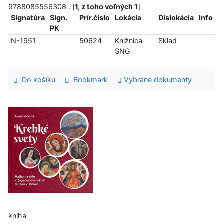
9788085556308 . [
1, z toho voľných 1
]
Signatúra
Sign.
Prír.číslo
Lokácia
Dislokácia
Info
PK
N-1951
50624
Knižnica
Sklad
SNG
Do košíku
Bookmark
Vybrané dokumenty
kniha