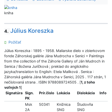
kniha
Július Koreszka
4.
Požičať
Július Koreszka : 1895 - 1958. Maliarske dielo v zbierkovom
fonde Záhorskej galérie Jána Mudrocha v Senici = Paintings
from the collection of the Záhorie Gallery of Ján Mudroch in
Senica / Božena Juríčková ; preklad do anglického
jazyka/translation to English: Etela Malíková . Senica :
Záhorská galéria Jána Mudrocha v Senici, 2025 . 117 strán, 1
nečíslovaná strana . ISBN 9788089724505 . [
1, z toho
voľných 1
]
Signatúra
Sign.
Prír.číslo
Lokácia
Dislokácia
Info
PK
Msk
50341
Knižnica
Študovňa
2A
SNG
SNG