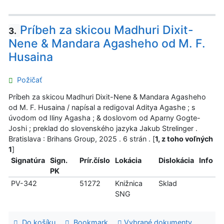
Príbeh za skicou Madhuri Dixit-
3.
Nene & Mandara Agasheho od M. F.
Husaina
Požičať
Príbeh za skicou Madhuri Dixit-Nene & Mandara Agasheho
od M. F. Husaina / napísal a redigoval Aditya Agashe ; s
úvodom od Iliny Agasha ; & doslovom od Aparny Gogte-
Joshi ; preklad do slovenského jazyka Jakub Strelinger .
Bratislava : Brihans Group, 2025 . 6 strán . [
1, z toho voľných
1
]
Signatúra
Sign.
Prír.číslo
Lokácia
Dislokácia
Info
PK
PV-342
51272
Knižnica
Sklad
SNG
Do košíku
Bookmark
Vybrané dokumenty