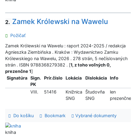
Zamek Królewski na Wawelu
2.
Požičať
Zamek Królewski na Wawelu : raport 2024-2025 / redakcja
Agnieszka Ziembińska . Kraków : Wydawnictwo Zamku
Królewskiego na Wawelu, 2026 . 278 strán, 5 nečíslovaných
strán . ISBN 9788368279382 . [
1, z toho voľných 0,
prezenčne 1
]
Signatúra
Sign.
Prír.číslo
Lokácia
Dislokácia
Info
PK
VIII.
51416
Knižnica
Študovňa
len
SNG
SNG
prezenčne
Do košíku
Bookmark
Vybrané dokumenty
kniha