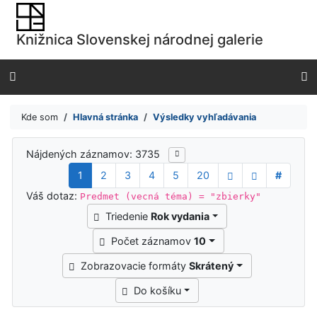
Prejsť na obsah
Prejsť na menu
Knižnica Slovenskej národnej galerie
Prehlásenie o webovej prístupnosti
Kde som
Hlavná stránka
Výsledky vyhľadávania
Výsledky vyhľadávania
Nájdených záznamov: 3735
1
2
3
4
5
20
#
Váš dotaz:
Predmet (vecná téma) = "zbierky"
Triedenie
Rok vydania
Počet záznamov
10
Zobrazovacie formáty
Skrátený
Do košíku