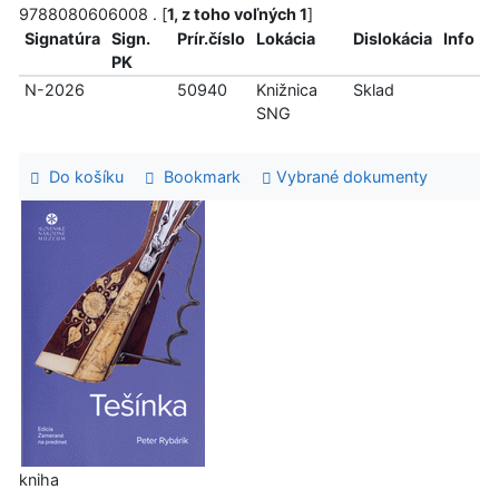
9788080606008 . [
1, z toho voľných 1
]
Signatúra
Sign.
Prír.číslo
Lokácia
Dislokácia
Info
PK
N-2026
50940
Knižnica
Sklad
SNG
Do košíku
Bookmark
Vybrané dokumenty
kniha