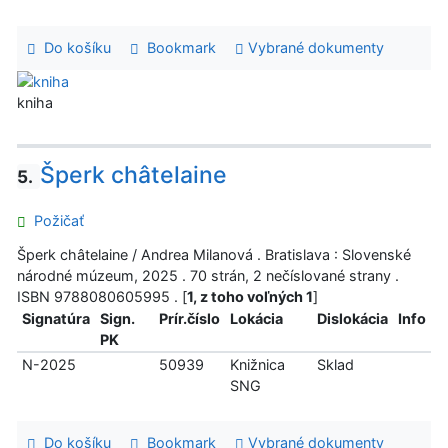
Do košíku
Bookmark
Vybrané dokumenty
kniha
Šperk châtelaine
5.
Požičať
Šperk châtelaine / Andrea Milanová . Bratislava : Slovenské
národné múzeum, 2025 . 70 strán, 2 nečíslované strany .
ISBN 9788080605995 . [
1, z toho voľných 1
]
Signatúra
Sign.
Prír.číslo
Lokácia
Dislokácia
Info
PK
N-2025
50939
Knižnica
Sklad
SNG
Do košíku
Bookmark
Vybrané dokumenty