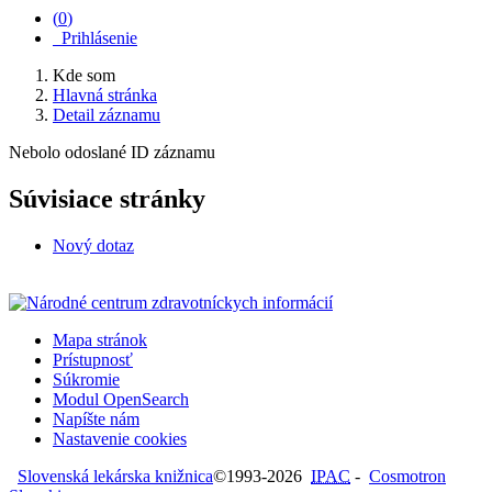
(
0
)
Prihlásenie
Kde som
Hlavná stránka
Detail záznamu
Nebolo odoslané ID záznamu
Súvisiace stránky
Nový dotaz
Mapa stránok
Prístupnosť
Súkromie
Modul OpenSearch
Napíšte nám
Nastavenie cookies
Slovenská lekárska knižnica
©1993-2026
IPAC
-
Cosmotron