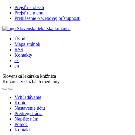
Prejsť na obsah
Prejsť na menu
Prehlásenie o webovej prístupnosti
Úvod
Mapa stránok
RSS
Kontakty
sk
en
Slovenská lekárska knižnica
Knižnica v službách medicíny
Vyhľadávanie
Konto
Nastavenie účtu
Predregistrácia
Napíšte nám
Pomoc
Kontakt