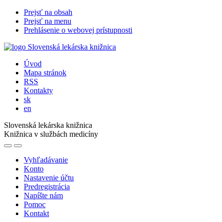
Prejsť na obsah
Prejsť na menu
Prehlásenie o webovej prístupnosti
Úvod
Mapa stránok
RSS
Kontakty
sk
en
Slovenská lekárska knižnica
Knižnica v službách medicíny
Vyhľadávanie
Konto
Nastavenie účtu
Predregistrácia
Napíšte nám
Pomoc
Kontakt