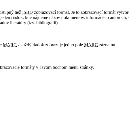
ostupný tiež
ISBD
zobrazovací formát. Je to zobrazovací formát vytvo
jeden riadok, kde nájdeme názov dokumentov, informácie o autoroch, v
ov literatúry (tzv. bibliografií).
te
MARC
- každý riadok zobrazuje jedno pole
MARC
záznamu.
Zobrazovacie formáty v ľavom bočnom menu stránky.