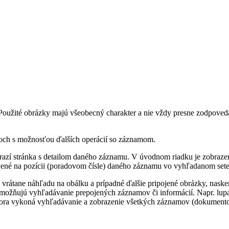
. Použité obrázky majú všeobecný charakter a nie vždy presne zodpov
och s možnosťou ďalších operácií so záznamom.
brazí stránka s detailom daného záznamu. V úvodnom riadku je zobra
vené na pozícii (poradovom čísle) daného záznamu vo vyhľadanom sete
tane náhľadu na obálku a prípadné ďalšie pripojené obrázky, naskenov
umožňujú vyhľadávanie prepojených záznamov či informácií. Napr. lu
tora vykoná vyhľadávanie a zobrazenie všetkých záznamov (dokumento