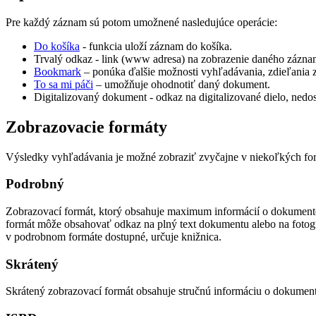
Pre každý záznam sú potom umožnené nasledujúce operácie:
Do košíka
- funkcia uloží záznam do košíka.
Trvalý odkaz - link (www adresa) na zobrazenie daného zázna
Bookmark
– ponúka ďalšie možnosti vyhľadávania, zdieľania
To sa mi páči
– umožňuje ohodnotiť daný dokument.
Digitalizovaný dokument - odkaz na digitalizované dielo, nedost
Zobrazovacie formáty
Výsledky vyhľadávania je možné zobraziť zvyčajne v niekoľkých for
Podrobný
Zobrazovací formát, ktorý obsahuje maximum informácií o dokumente (
formát môže obsahovať odkaz na plný text dokumentu alebo na fotogra
v podrobnom formáte dostupné, určuje knižnica.
Skrátený
Skrátený zobrazovací formát obsahuje stručnú informáciu o dokumente a