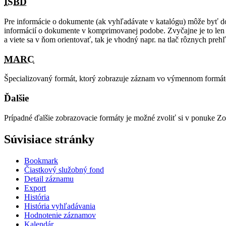
ISBD
Pre informácie o dokumente (ak vyhľadávate v katalógu) môže byť d
informácií o dokumente v komprimovanej podobe. Zvyčajne je to len 
a viete sa v ňom orientovať, tak je vhodný napr. na tlač rôznych prehľad
MARC
Špecializovaný formát, ktorý zobrazuje záznam vo výmennom formá
Ďalšie
Prípadné ďalšie zobrazovacie formáty je možné zvoliť si v ponuke 
Súvisiace stránky
Bookmark
Čiastkový služobný fond
Detail záznamu
Export
História
História vyhľadávania
Hodnotenie záznamov
Kalendár