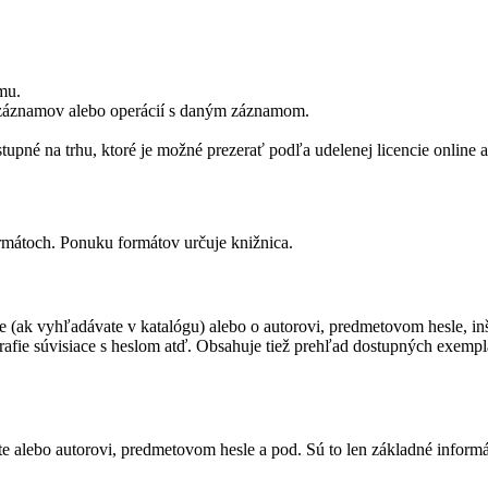
mu.
 záznamov alebo operácií s daným záznamom.
upné na trhu, ktoré je možné prezerať podľa udelenej licencie online a
mátoch. Ponuku formátov určuje knižnica.
ak vyhľadávate v katalógu) alebo o autorovi, predmetovom hesle, inšt
fie súvisiace s heslom atď. Obsahuje tiež prehľad dostupných exemplár
lebo autorovi, predmetovom hesle a pod. Sú to len základné informácie, 