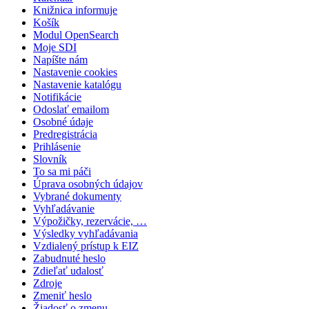
Knižnica informuje
Košík
Modul OpenSearch
Moje SDI
Napíšte nám
Nastavenie cookies
Nastavenie katalógu
Notifikácie
Odoslať emailom
Osobné údaje
Predregistrácia
Prihlásenie
Slovník
To sa mi páči
Úprava osobných údajov
Vybrané dokumenty
Vyhľadávanie
Výpožičky, rezervácie, …
Výsledky vyhľadávania
Vzdialený prístup k EIZ
Zabudnuté heslo
Zdieľať udalosť
Zdroje
Zmeniť heslo
Žiadosť o zmenu