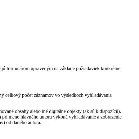
edajú formulárom upraveným na základe požiadaviek konkrétnej
zený celkový počet záznamov vo výsledkoch vyhľadávania
.
ané obsahy alebo iné digitálne objekty (ak sú k dispozícii).
pa
pri mene hlavného autora vykoná vyhľadávanie a zobrazenie
v) od daného autora.