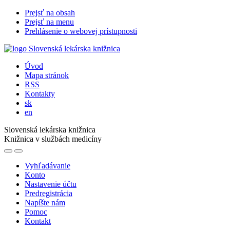
Prejsť na obsah
Prejsť na menu
Prehlásenie o webovej prístupnosti
Úvod
Mapa stránok
RSS
Kontakty
sk
en
Slovenská lekárska knižnica
Knižnica v službách medicíny
Vyhľadávanie
Konto
Nastavenie účtu
Predregistrácia
Napíšte nám
Pomoc
Kontakt