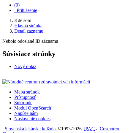
(
0
)
Prihlásenie
Kde som
Hlavná stránka
Detail záznamu
Nebolo odoslané ID záznamu
Súvisiace stránky
Nový dotaz
Mapa stránok
Prístupnosť
Súkromie
Modul OpenSearch
Napíšte nám
Nastavenie cookies
Slovenská lekárska knižnica
©1993-2026
IPAC
-
Cosmotron