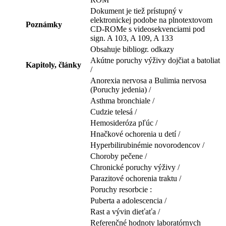
Dokument je tiež prístupný v
elektronickej podobe na plnotextovom
Poznámky
CD-ROMe s videosekvenciami pod
sign. A 103, A 109, A 133
Obsahuje bibliogr. odkazy
Akútne poruchy výživy dojčiat a batoliat
Kapitoly, články
/
Anorexia nervosa a Bulimia nervosa
(Poruchy jedenia) /
Asthma bronchiale /
Cudzie telesá /
Hemosideróza pľúc /
Hnačkové ochorenia u detí /
Hyperbilirubinémie novorodencov /
Choroby pečene /
Chronické poruchy výživy /
Parazitové ochorenia traktu /
Poruchy resorbcie :
Puberta a adolescencia /
Rast a vývin dieťaťa /
Referenčné hodnoty laboratórnych