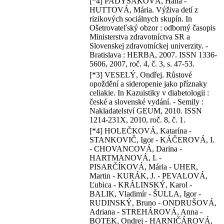
[*4] PADYŠÁKOVÁ, Hana -
HUTTOVÁ, Mária. Výživa detí z
rizikových sociálnych skupín. In
Ošetrovateľský obzor : odborný časopis
Ministerstva zdravotníctva SR a
Slovenskej zdravotníckej univerzity. -
Bratislava : HERBA, 2007. ISSN 1336-
5606, 2007, roč. 4, č. 3, s. 47-53.
[*3] VESELÝ, Ondřej. Růstové
opoždění a sideropenie jako příznaky
celiakie. In Kazuistiky v diabetologii :
české a slovenské vydání. - Semily :
Nakladatelství GEUM, 2010. ISSN
1214-231X, 2010, roč. 8, č. 1.
[*4] HOLEČKOVÁ, Katarína -
STANKOVIČ, Igor - KÁČEROVÁ, I.
- CHOVANCOVÁ, Darina -
HARTMANOVÁ, I. -
PISARČÍKOVÁ, Mária - UHER,
Martin - KURÁK, J. - PEVALOVÁ,
Ľubica - KRÁLINSKÝ, Karol -
BALIK, Vladimír - ŠULLA, Igor -
RUDINSKÝ, Bruno - ONDRUŠOVÁ,
Adriana - STREHÁROVÁ, Anna -
BOTEK, Ondrej - HARNIČÁROVÁ,