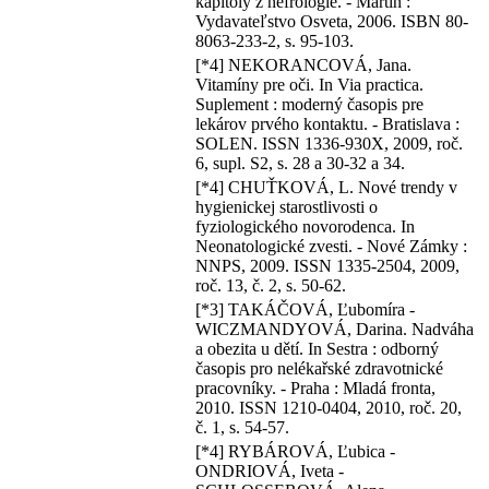
kapitoly z nefrológie. - Martin :
Vydavateľstvo Osveta, 2006. ISBN 80-
8063-233-2, s. 95-103.
[*4] NEKORANCOVÁ, Jana.
Vitamíny pre oči. In Via practica.
Suplement : moderný časopis pre
lekárov prvého kontaktu. - Bratislava :
SOLEN. ISSN 1336-930X, 2009, roč.
6, supl. S2, s. 28 a 30-32 a 34.
[*4] CHUŤKOVÁ, L. Nové trendy v
hygienickej starostlivosti o
fyziologického novorodenca. In
Neonatologické zvesti. - Nové Zámky :
NNPS, 2009. ISSN 1335-2504, 2009,
roč. 13, č. 2, s. 50-62.
[*3] TAKÁČOVÁ, Ľubomíra -
WICZMANDYOVÁ, Darina. Nadváha
a obezita u dětí. In Sestra : odborný
časopis pro nelékařské zdravotnické
pracovníky. - Praha : Mladá fronta,
2010. ISSN 1210-0404, 2010, roč. 20,
č. 1, s. 54-57.
[*4] RYBÁROVÁ, Ľubica -
ONDRIOVÁ, Iveta -