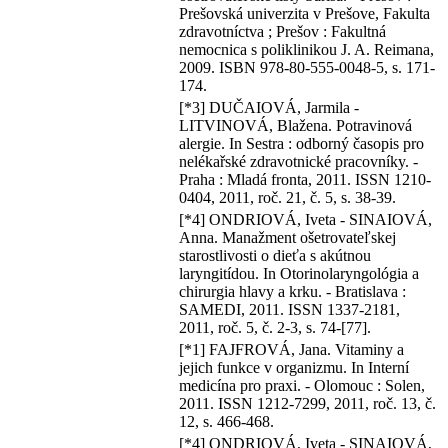
Prešovská univerzita v Prešove, Fakulta
zdravotníctva ; Prešov : Fakultná
nemocnica s poliklinikou J. A. Reimana,
2009. ISBN 978-80-555-0048-5, s. 171-
174.
[*3] DUČAIOVÁ, Jarmila -
LITVINOVÁ, Blažena. Potravinová
alergie. In Sestra : odborný časopis pro
nelékařské zdravotnické pracovníky. -
Praha : Mladá fronta, 2011. ISSN 1210-
0404, 2011, roč. 21, č. 5, s. 38-39.
[*4] ONDRIOVÁ, Iveta - SINAIOVÁ,
Anna. Manažment ošetrovateľskej
starostlivosti o dieťa s akútnou
laryngitídou. In Otorinolaryngológia a
chirurgia hlavy a krku. - Bratislava :
SAMEDI, 2011. ISSN 1337-2181,
2011, roč. 5, č. 2-3, s. 74-[77].
[*1] FAJFROVÁ, Jana. Vitaminy a
jejich funkce v organizmu. In Interní
medicína pro praxi. - Olomouc : Solen,
2011. ISSN 1212-7299, 2011, roč. 13, č.
12, s. 466-468.
[*4] ONDRIOVÁ, Iveta - SINAIOVÁ,