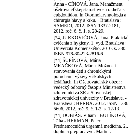
Anna - CÍNOVÁ, Jana. Manažment
ošetrovateľskej starostlivosti o dieťa s
epiglotitídou. In Otorinolaryngológia a
chirurgia hlavy a krku. - Bratislava :
SAMEDI, 2012. ISSN 1337-2181,
2012, roč. 6, č. 1, s. 28-29.
[*4] JURKOVIČOVÁ, Jana. Praktické
cvičenia z hygieny. 1. vyd. Bratislava :
Univerzita Komenského, 2010. s. 330.
ISBN 978-80-223-2816-6.
[*4] ŠUPÍNOVÁ, Mária -
MRAČKOVÁ, Mária. Možnosti
stravovania detí s chronickými
poruchami výživy v školských
jedálňach. In Ošetrovateľský obzor :
vedecký odborný časopis Ministerstva
zdravotníctva SR a Slovenskej
zdravotníckej univerzity v Bratislave. -
Bratislava : HERBA, 2012. ISSN 1336-
5606, 2012, roč. 9, č. 1-2, s. 12-13.
[*4] DOBIÁŠ, Viliam - BULÍKOVÁ,
Táňa - HERMAN, Peter.
Prednemocničná urgentná medicína. 2.,
dopln. a preprac. vyd. Martin :