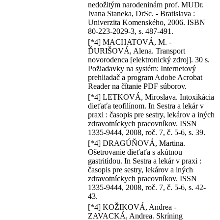
nedožitým narodeninám prof. MUDr.
Ivana Staneka, DrSc. - Bratislava :
Univerzita Komenského, 2006. ISBN
80-223-2029-3, s. 487-491.
[*4] MACHATOVÁ, M. -
ĎURIŠOVÁ, Alena. Transport
novorodenca [elektronický zdroj]. 30 s.
Požiadavky na systém: Internetový
prehliadač a program Adobe Acrobat
Reader na čítanie PDF súborov.
[*4] LETKOVÁ, Miroslava. Intoxikácia
dieťaťa teofilínom. In Sestra a lekár v
praxi : časopis pre sestry, lekárov a iných
zdravotníckych pracovníkov. ISSN
1335-9444, 2008, roč. 7, č. 5-6, s. 39.
[*4] DRAGÚŇOVÁ, Martina.
Ošetrovanie dieťaťa s akútnou
gastritídou. In Sestra a lekár v praxi :
časopis pre sestry, lekárov a iných
zdravotníckych pracovníkov. ISSN
1335-9444, 2008, roč. 7, č. 5-6, s. 42-
43.
[*4] KOŽIKOVÁ, Andrea -
ZAVACKÁ, Andrea. Skríning