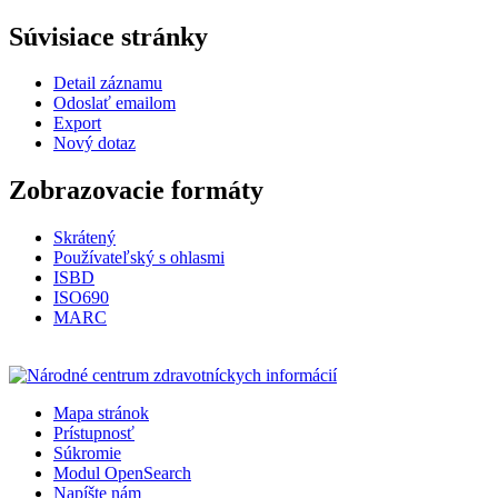
Súvisiace stránky
Detail záznamu
Odoslať emailom
Export
Nový dotaz
Zobrazovacie formáty
Skrátený
Používateľský s ohlasmi
ISBD
ISO690
MARC
Mapa stránok
Prístupnosť
Súkromie
Modul OpenSearch
Napíšte nám