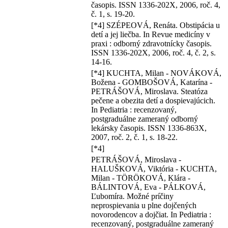
časopis. ISSN 1336-202X, 2006, roč. 4,
č. 1, s. 19-20.
[*4] SZÉPEOVÁ, Renáta. Obstipácia u
detí a jej liečba. In Revue medicíny v
praxi : odborný zdravotnícky časopis.
ISSN 1336-202X, 2006, roč. 4, č. 2, s.
14-16.
[*4] KUCHTA, Milan - NOVÁKOVÁ,
Božena - GOMBOŠOVÁ, Katarína -
PETRÁŠOVÁ, Miroslava. Steatóza
pečene a obezita detí a dospievajúcich.
In Pediatria : recenzovaný,
postgraduálne zameraný odborný
lekársky časopis. ISSN 1336-863X,
2007, roč. 2, č. 1, s. 18-22.
[*4]
PETRÁŠOVÁ, Miroslava -
HALUŠKOVÁ, Viktória - KUCHTA,
Milan - TÖRÖKOVÁ, Klára -
BÁLINTOVÁ, Eva - PÁLKOVÁ,
Ľubomíra. Možné príčiny
neprospievania u plne dojčených
novorodencov a dojčiat. In Pediatria :
recenzovaný, postgraduálne zameraný