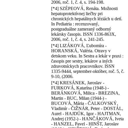
2006, roč. 1, č. 4, s. 194-198.
[*4] SZÉPEOVÁ, Renáta. Možnosti
hepatoprotektívnej liečby pri
chronických hepatálnych léziách u detí.
In Pediatria : recenzovaný,
postgraduálne zameraný odborný
lekársky časopis. ISSN 1336-863X,
2006, roč. 1, č. 4, s. 241-245.
[*4] LIZÁKOVÁ, Ľubomíra -
HORANSKÁ, Valéria. Otravy v
detskom veku. In Sestra a lekár v praxi :
časopis pre sestry, lekárov a iných
zdravotníckych pracovníkov. ISSN
1335-9444, september-október, roč. 5, č.
9-10, (2006.
[*4] KRESÁNEK, Jaroslav -
FURKOVÁ, Katarína (1948-) -
BERÁNKOVÁ, Milica - BREZINA,
Martin - BUC, Milan (1944-) -
BUCOVÁ, Mária - ČALKOVSKÝ,
Vladimír - ČIŽNÁR, Peter - DOSTÁL,
Aurel - HAJDÚK, Igor - HAJTMAN,
Andrej (1952-) - HANČÁKOVÁ, Iveta
- HANZEL, Pavel - HINŠT, Jaroslav