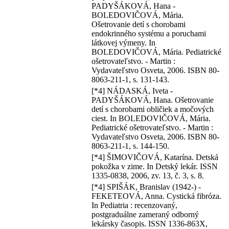
PADYŠÁKOVÁ, Hana -
BOLEDOVIČOVÁ, Mária.
Ošetrovanie detí s chorobami
endokrinného systému a poruchami
látkovej výmeny. In
BOLEDOVIČOVÁ, Mária. Pediatrické
ošetrovateľstvo. - Martin :
Vydavateľstvo Osveta, 2006. ISBN 80-
8063-211-1, s. 131-143.
[*4] NÁDASKÁ, Iveta -
PADYŠÁKOVÁ, Hana. Ošetrovanie
detí s chorobami obličiek a močových
ciest. In BOLEDOVIČOVÁ, Mária.
Pediatrické ošetrovateľstvo. - Martin :
Vydavateľstvo Osveta, 2006. ISBN 80-
8063-211-1, s. 144-150.
[*4] ŠIMOVIČOVÁ, Katarína. Detská
pokožka v zime. In Detský lekár. ISSN
1335-0838, 2006, zv. 13, č. 3, s. 8.
[*4] SPIŠÁK, Branislav (1942-) -
FEKETEOVÁ, Anna. Cystická fibróza.
In Pediatria : recenzovaný,
postgraduálne zameraný odborný
lekársky časopis. ISSN 1336-863X,