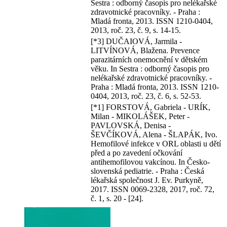
Sestra : odborný časopis pro nelékařské
zdravotnické pracovníky. - Praha :
Mladá fronta, 2013. ISSN 1210-0404,
2013, roč. 23, č. 9, s. 14-15.
[*3] DUČAIOVÁ, Jarmila -
LITVÍNOVÁ, Blažena. Prevence
parazitárních onemocnění v dětském
věku. In Sestra : odborný časopis pro
nelékařské zdravotnické pracovníky. -
Praha : Mladá fronta, 2013. ISSN 1210-
0404, 2013, roč. 23, č. 6, s. 52-53.
[*1] FORSTOVÁ, Gabriela - URÍK,
Milan - MIKOLÁŠEK, Peter -
PAVLOVSKÁ, Denisa -
ŠEVČÍKOVÁ, Alena - ŠLAPÁK, Ivo.
Hemofilové infekce v ORL oblasti u dětí
před a po zavedení očkování
antihemofilovou vakcínou. In Česko-
slovenská pediatrie. - Praha : Česká
lékařská společnost J. Ev. Purkyně,
2017. ISSN 0069-2328, 2017, roč. 72,
č. 1, s. 20 - [24].