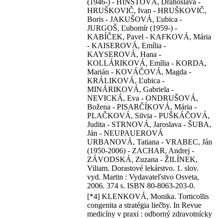
(1946-) - HINŠTOVÁ, Drahoslava -
HRUŠKOVIČ, Ivan - HRUŠKOVIČ,
Boris - JAKUŠOVÁ, Ľubica -
JURGOŠ, Ľubomír (1959-) -
KABÍČEK, Pavel - KAFKOVÁ, Mária
- KAISEROVÁ, Emília -
KAYSEROVÁ, Hana -
KOLLÁRIKOVÁ, Emília - KORDA,
Marián - KOVÁČOVÁ, Magda -
KRÁLIKOVÁ, Ľubica -
MINÁRIKOVÁ, Gabriela -
NEVICKÁ, Eva - ONDRUŠOVÁ,
Božena - PISARČÍKOVÁ, Mária -
PLAČKOVÁ, Silvia - PUŠKÁČOVÁ,
Judita - STRNOVÁ, Jaroslava - ŠUBA,
Ján - NEUPAUEROVÁ
URBANOVÁ, Tatiana - VRABEC, Ján
(1950-2006) - ZACHAR, Andrej -
ZÁVODSKÁ, Zuzana - ŽILÍNEK,
Viliam. Dorastové lekárstvo. 1. slov.
vyd. Martin : Vydavateľstvo Osveta,
2006. 374 s. ISBN 80-8063-203-0.
[*4] KLENKOVÁ, Monika. Torticollis
congenita a stratégia liečby. In Revue
medicíny v praxi : odborný zdravotnícky