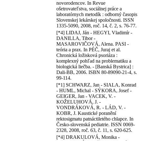
novorodencov. In Revue
ošetrovateľstva, sociálnej práce a
laboratórnych metodík : odborný časopis
Slovenskej lekárskej spoločnosti. ISSN
1335-5090, 2008, roč. 14, č. 2, s. 76-77.
[*4] LIDAJ, Ján - HEGYI, Vladimír -
DANILLA, Tibor -
MASAROVIČOVÁ, Alena. PASI -
teória a prax. In PÉČ, Juraj et al.
Chronická ložisková psoriáza :
komplexný pohľad na problematiku a
biologická liečba. - [Banská Bystrica] :
Dali-BB, 2006. ISBN 80-89090-21-4, s.
99-114.
[*1] SCHWARZ, Jan - SIALA, Konrad
- HUML, Michal - SÝKORA, Josef -
GEIGER, Jan - VACEK, V. -
KOŽELUHOVÁ, J. -
VONDRÁKOVÁ, R. - LÁD, V. -
KOBR, J. Kaustické poranění
rektosigmatu patnáctiletého chlapce. In
Česko-slovenská pediatrie. ISSN 0069-
2328, 2008, roč. 63, č. 11, s. 620-625.
[*4] DRAKULOVÁ, Monika -