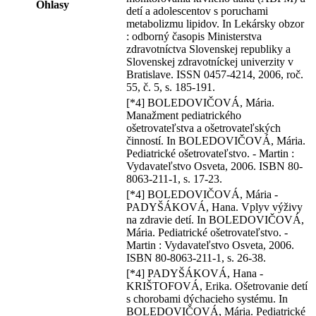
Ohlasy
detí a adolescentov s poruchami
metabolizmu lipidov. In Lekársky obzor
: odborný časopis Ministerstva
zdravotníctva Slovenskej republiky a
Slovenskej zdravotníckej univerzity v
Bratislave. ISSN 0457-4214, 2006, roč.
55, č. 5, s. 185-191.
[*4] BOLEDOVIČOVÁ, Mária.
Manažment pediatrického
ošetrovateľstva a ošetrovateľských
činností. In BOLEDOVIČOVÁ, Mária.
Pediatrické ošetrovateľstvo. - Martin :
Vydavateľstvo Osveta, 2006. ISBN 80-
8063-211-1, s. 17-23.
[*4] BOLEDOVIČOVÁ, Mária -
PADYŠÁKOVÁ, Hana. Vplyv výživy
na zdravie detí. In BOLEDOVIČOVÁ,
Mária. Pediatrické ošetrovateľstvo. -
Martin : Vydavateľstvo Osveta, 2006.
ISBN 80-8063-211-1, s. 26-38.
[*4] PADYŠÁKOVÁ, Hana -
KRIŠTOFOVÁ, Erika. Ošetrovanie detí
s chorobami dýchacieho systému. In
BOLEDOVIČOVÁ, Mária. Pediatrické