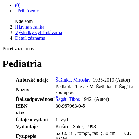
(
0
)
Prihlásenie
Kde som
Hlavná stránka
Výsledky vyhľadávania
Detail záznamu
Počet záznamov: 1
Pediatria
Autorské údaje
Šašinka, Miroslav,
1935-2019 (Autor)
Pediatria. 1. zv. / M. Šašinka, T. Šagát a
Názov
spoluprac.
Ďal.zodpovednosť
Šagát, Tibor,
1942- (Autor)
ISBN
80-967963-0-5
viaz.
Údaje o vydaní
1. vyd.
Vyd.údaje
Košice : Satus, 1998
620 s. : il., fotogr., tab. ; 30 cm + 1 CD-
Fyz.popis
ROM