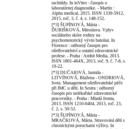
rachitídy. In inVitro : časopis o
laboratórnej diagnostike. - Martin :
Alpha medical, 2015. ISSN 1339-5912,
2015, roč. 3, č. 4, s. 148-152.
[*3] ŠUPÍNOVÁ, Mária -
ĎURIŠKOVÁ, Miroslava. Vplyv
sociálneho skóre rodiny na
psychomotorický vývin batoliat. In
Florence : odborný časopis pro
ošetřovatelství a ostatní zdravotnické
profese. - Praha : Ambit Media, 2013.
ISSN 1801-464X, 2013, roč. 9, č. 7-8, s.
19-22.
[*3] DUČAIOVÁ, Jarmila -
LITVÍNOVÁ, Blažena - ONDRIOVÁ,
Iveta. Management ošetřovatelské péče
při IMC u dětí. In Sestra : odborný
časopis pro nelékařské zdravotnické
pracovníky. - Praha : Mladá fronta,
2013. ISSN 1210-0404, 2013, roč. 23,
č. 2, s. 50-52.
[*3] ŠUPÍNOVÁ, Mária -
MRAČKOVÁ, Mária. Stravování dětí s
chronickými poruchami výživy. In