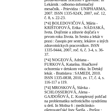
Lekárnik : odborno-informačný
mesačník. - Prievidza : UNIPHARMA,
2007. ISSN 1335-924X, 2007, roč. 12,
č. 8, s. 22-23.
[*4] BOLEDOVIČOVÁ, Mária -
KRIŠTOFOVÁ, Erika - NÁDASKÁ,
Iveta. Dojčenie a zdravie dojčaťa v
prvom roku života. In Sestra a lekár v
praxi : časopis pre sestry, lekárov a iných
zdravotníckych pracovníkov. ISSN
1335-9444, 2007, roč. 6, č. 3-4, s. 36-
37.
[*4] NOGEOVÁ, Adriana -
FURKOVÁ, Katarína. Hnačkové
ochorenia v detskom veku. In Detský
lekár. - Bratislava : SAMEDI, 2010.
ISSN 1335-0838, 2010, zv. 17, č. 4, s.
116-117 a 119.
[*4] MROSKOVÁ, Slávka -
SCHLOSSEROVÁ, Alena -
GAJDOŠOVÁ, Ľ. Komplexný pohľad
na problematiku nefrotického syndrómu
u detí. In Molisa 6 : medicínsko-
ošetrovateľské listy Šariša. - Prešov :