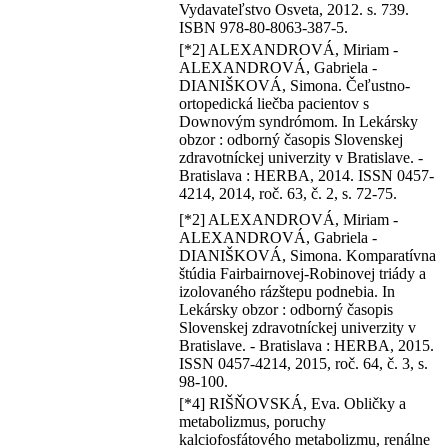
Vydavateľstvo Osveta, 2012. s. 739.
ISBN 978-80-8063-387-5.
[*2] ALEXANDROVÁ, Miriam -
ALEXANDROVÁ, Gabriela -
DIANIŠKOVÁ, Simona. Čeľustno-
ortopedická liečba pacientov s
Downovým syndrómom. In Lekársky
obzor : odborný časopis Slovenskej
zdravotníckej univerzity v Bratislave. -
Bratislava : HERBA, 2014. ISSN 0457-
4214, 2014, roč. 63, č. 2, s. 72-75.
[*2] ALEXANDROVÁ, Miriam -
ALEXANDROVÁ, Gabriela -
DIANIŠKOVÁ, Simona. Komparatívna
štúdia Fairbairnovej-Robinovej triády a
izolovaného rázštepu podnebia. In
Lekársky obzor : odborný časopis
Slovenskej zdravotníckej univerzity v
Bratislave. - Bratislava : HERBA, 2015.
ISSN 0457-4214, 2015, roč. 64, č. 3, s.
98-100.
[*4] RIŠŇOVSKÁ, Eva. Obličky a
metabolizmus, poruchy
kalciofosfátového metabolizmu, renálne