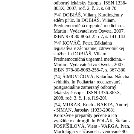
odborný lekársky časopis. ISSN 1336-
863X, 2007, roč. 2, č. 2, s. 68-70.
[*4] DOBIÁŠ, Viliam. Kardiogénny
edém pľúc. In DOBIÁŠ, Viliam.
Prednemocničná urgentná medicína. -
Martin : Vydavateľstvo Osveta, 2007.
ISBN 978-80-8063-255-7, s. 141-143.
[*4] KOVÁČ, Peter. Základná
legislatíva v záchrannej zdravotníckej
službe. In DOBIÁŠ, Viliam.
Prednemocničná urgentná medicína. -
Martin : Vydavateľstvo Osveta, 2007.
ISBN 978-80-8063-255-7, s. 367-380.
[*4] ŠIMOVIČOVÁ, Katarína. Nádcha
- rhinitis. In Pediatria : recenzovaný,
postgraduálne zameraný odborný
lekársky časopis. ISSN 1336-863X,
2008, roč. 3, č. 1, s. [19-20].
[*4] MURÁR, Erich - BARTA, Andrej
- SIMAN, Jaroslav (1933-2008).
Korozívne preparáty pečene a ich
využitie v chirurgii. In POLÁK, Štefan -
POSPÍŠILOVÁ, Viera - VARGA, Ivan.
Morfológia v súčasnosti : venované 90.