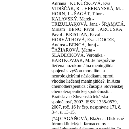
Adriana - KUKUČKOVÁ, Eva -
VIDIŠČÁK, R. - HERBANSKÁ, M. -
HORN, J. - ŠAGÁT, Tibor -
KALAVSKÝ, Marek -
TRIZULJAKOVÁ, Jana - ŠRAMATÁ,
Miriam - BEŇO, Pavol - JARČUŠKA,
Pavol - KRISTIAN, Pavol -
HORVÁTHOVÁ, Eva - DOCZE,
Andrea - BENCA, Juraj -
ŤAŽIAROVÁ, Marta -
SLÁDEČKOVÁ, Veronika -
BARTKOVJAK, M. Je nesprávne
liečená nozokomiálna meningitída
spojená s vyššou mortalitou a
neurologickými následkami oproti
vhodne liečenej meningitíde?. In Acta
chemotherapeutica : časopis Slovenskej
chemoterapeutickej spoločnosti. -
Bratislava : Slovenská lekárska
spoločnosť, 2007. ISSN 1335-0579,
2007, roč. 16 [v čsp. nesprávne 17], č.
3-4, s. 13-15.
[*4] CAGÁŇOVÁ, Blažena. Diskusné
fórum klinických farmaceutov :
predávkovanie železom v gravidite. In