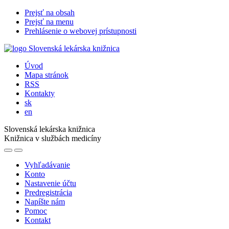
Prejsť na obsah
Prejsť na menu
Prehlásenie o webovej prístupnosti
Úvod
Mapa stránok
RSS
Kontakty
sk
en
Slovenská lekárska knižnica
Knižnica v službách medicíny
Vyhľadávanie
Konto
Nastavenie účtu
Predregistrácia
Napíšte nám
Pomoc
Kontakt