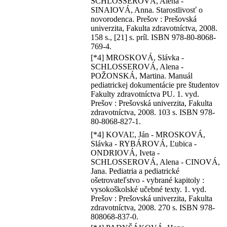
SCHLOSSEROVÁ, Alena -
SINAIOVÁ, Anna. Starostlivosť o
novorodenca. Prešov : Prešovská
univerzita, Fakulta zdravotníctva, 2008.
158 s., [21] s. príl. ISBN 978-80-8068-
769-4.
[*4] MROSKOVÁ, Slávka -
SCHLOSSEROVÁ, Alena -
POŽONSKÁ, Martina. Manuál
pediatrickej dokumentácie pre študentov
Fakulty zdravotníctva PU. 1. vyd.
Prešov : Prešovská univerzita, Fakulta
zdravotníctva, 2008. 103 s. ISBN 978-
80-8068-827-1.
[*4] KOVAĽ, Ján - MROSKOVÁ,
Slávka - RYBÁROVÁ, Ľubica -
ONDRIOVÁ, Iveta -
SCHLOSSEROVÁ, Alena - CINOVÁ,
Jana. Pediatria a pediatrické
ošetrovateľstvo - vybrané kapitoly :
vysokoškolské učebné texty. 1. vyd.
Prešov : Prešovská univerzita, Fakulta
zdravotníctva, 2008. 270 s. ISBN 978-
808068-837-0.