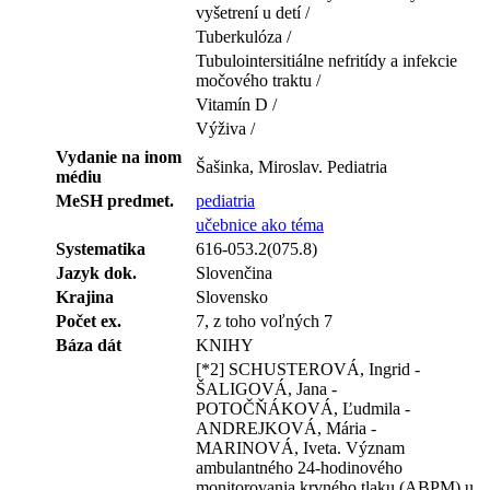
vyšetrení u detí /
Tuberkulóza /
Tubulointersitiálne nefritídy a infekcie
močového traktu /
Vitamín D /
Výživa /
Vydanie na inom
Šašinka, Miroslav. Pediatria
médiu
MeSH predmet.
pediatria
učebnice ako téma
Systematika
616-053.2(075.8)
Jazyk dok.
Slovenčina
Krajina
Slovensko
Počet ex.
7, z toho voľných 7
Báza dát
KNIHY
[*2] SCHUSTEROVÁ, Ingrid -
ŠALIGOVÁ, Jana -
POTOČŇÁKOVÁ, Ľudmila -
ANDREJKOVÁ, Mária -
MARINOVÁ, Iveta. Význam
ambulantného 24-hodinového
monitorovania krvného tlaku (ABPM) u