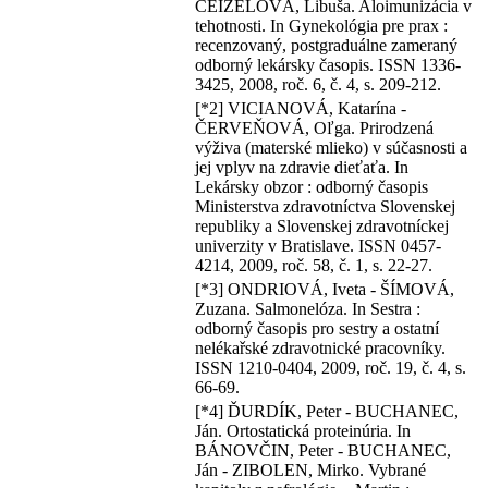
CEIZELOVÁ, Libuša. Aloimunizácia v
tehotnosti. In Gynekológia pre prax :
recenzovaný, postgraduálne zameraný
odborný lekársky časopis. ISSN 1336-
3425, 2008, roč. 6, č. 4, s. 209-212.
[*2] VICIANOVÁ, Katarína -
ČERVEŇOVÁ, Oľga. Prirodzená
výživa (materské mlieko) v súčasnosti a
jej vplyv na zdravie dieťaťa. In
Lekársky obzor : odborný časopis
Ministerstva zdravotníctva Slovenskej
republiky a Slovenskej zdravotníckej
univerzity v Bratislave. ISSN 0457-
4214, 2009, roč. 58, č. 1, s. 22-27.
[*3] ONDRIOVÁ, Iveta - ŠÍMOVÁ,
Zuzana. Salmonelóza. In Sestra :
odborný časopis pro sestry a ostatní
nelékařské zdravotnické pracovníky.
ISSN 1210-0404, 2009, roč. 19, č. 4, s.
66-69.
[*4] ĎURDÍK, Peter - BUCHANEC,
Ján. Ortostatická proteinúria. In
BÁNOVČIN, Peter - BUCHANEC,
Ján - ZIBOLEN, Mirko. Vybrané