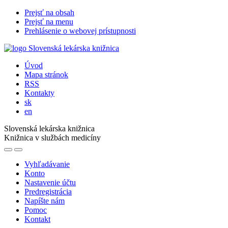
Prejsť na obsah
Prejsť na menu
Prehlásenie o webovej prístupnosti
Úvod
Mapa stránok
RSS
Kontakty
sk
en
Slovenská lekárska knižnica
Knižnica v službách medicíny
Vyhľadávanie
Konto
Nastavenie účtu
Predregistrácia
Napíšte nám
Pomoc
Kontakt