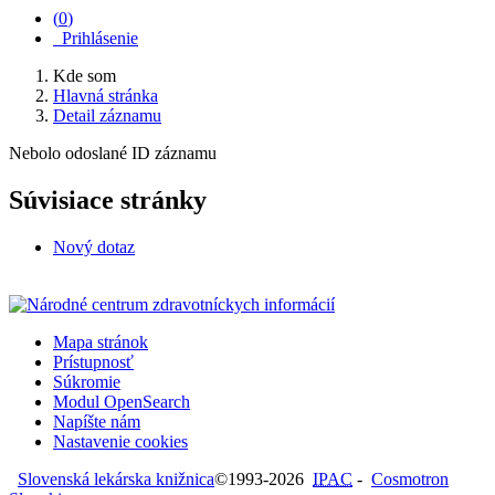
(
0
)
Prihlásenie
Kde som
Hlavná stránka
Detail záznamu
Nebolo odoslané ID záznamu
Súvisiace stránky
Nový dotaz
Mapa stránok
Prístupnosť
Súkromie
Modul OpenSearch
Napíšte nám
Nastavenie cookies
Slovenská lekárska knižnica
©1993-2026
IPAC
-
Cosmotron