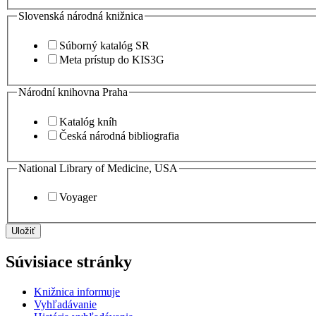
Slovenská národná knižnica
Súborný katalóg SR
Meta prístup do KIS3G
Národní knihovna Praha
Katalóg kníh
Česká národná bibliografia
National Library of Medicine, USA
Voyager
Uložiť
Súvisiace stránky
Knižnica informuje
Vyhľadávanie