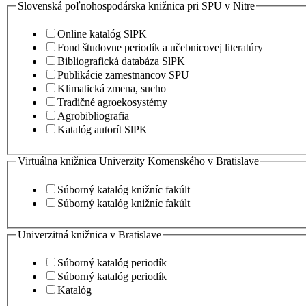
Slovenská poľnohospodárska knižnica pri SPU v Nitre
Online katalóg SlPK
Fond študovne periodík a učebnicovej literatúry
Bibliografická databáza SlPK
Publikácie zamestnancov SPU
Klimatická zmena, sucho
Tradičné agroekosystémy
Agrobibliografia
Katalóg autorít SlPK
Virtuálna knižnica Univerzity Komenského v Bratislave
Súborný katalóg knižníc fakúlt
Súborný katalóg knižníc fakúlt
Univerzitná knižnica v Bratislave
Súborný katalóg periodík
Súborný katalóg periodík
Katalóg