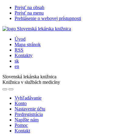
Prejsť na obsah
Prejsť na menu
Prehlásenie o webovej prístupnosti
Úvod
Mapa stránok
RSS
Kontakty
sk
en
Slovenská lekárska knižnica
Knižnica v službách medicíny
Vyhľadávanie
Konto
Nastavenie účtu
Predregistrácia
Napíšte nám
Pomoc
Kontakt