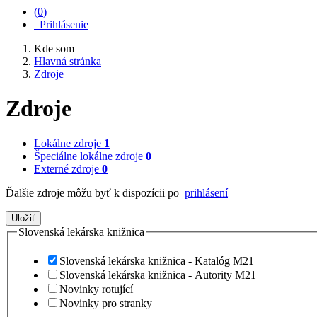
(
0
)
Prihlásenie
Kde som
Hlavná stránka
Zdroje
Zdroje
Lokálne zdroje
1
Špeciálne lokálne zdroje
0
Externé zdroje
0
Ďalšie zdroje môžu byť k dispozícii po
prihlásení
Uložiť
Slovenská lekárska knižnica
Slovenská lekárska knižnica - Katalóg M21
Slovenská lekárska knižnica - Autority M21
Novinky rotující
Novinky pro stranky