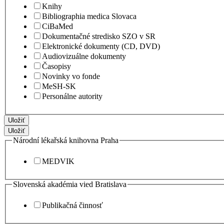
Knihy
Bibliographia medica Slovaca
CiBaMed
Dokumentačné stredisko SZO v SR
Elektronické dokumenty (CD, DVD)
Audiovizuálne dokumenty
Časopisy
Novinky vo fonde
MeSH-SK
Personálne autority
Uložiť
Uložiť
Národní lékařská knihovna Praha
MEDVIK
Slovenská akadémia vied Bratislava
Publikačná činnosť