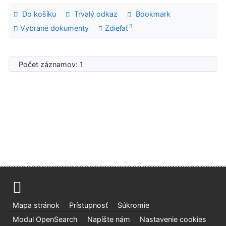
Do košíku
Trvalý odkaz
Bookmark
Vybrané dokumenty
Zdieľať
Počet záznamov: 1
Advanced Rapid Library
Mapa stránok
Prístupnosť
Súkromie
Modul OpenSearch
Napíšte nám
Nastavenie cookies