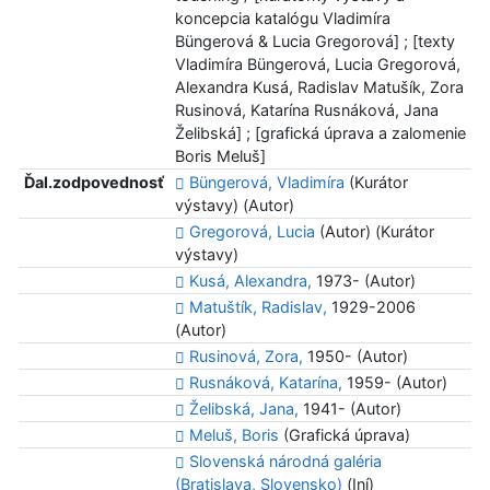
koncepcia katalógu Vladimíra
Büngerová & Lucia Gregorová] ; [texty
Vladimíra Büngerová, Lucia Gregorová,
Alexandra Kusá, Radislav Matušík, Zora
Rusinová, Katarína Rusnáková, Jana
Želibská] ; [grafická úprava a zalomenie
Boris Meluš]
Ďal.zodpovednosť
Büngerová, Vladimíra
(Kurátor
výstavy) (Autor)
Gregorová, Lucia
(Autor) (Kurátor
výstavy)
Kusá, Alexandra,
1973- (Autor)
Matuštík, Radislav,
1929-2006
(Autor)
Rusinová, Zora,
1950- (Autor)
Rusnáková, Katarína,
1959- (Autor)
Želibská, Jana,
1941- (Autor)
Meluš, Boris
(Grafická úprava)
Slovenská národná galéria
(Bratislava, Slovensko)
(Iní)