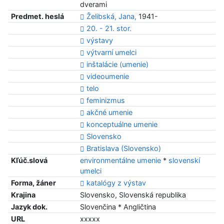
dverami
Predmet. heslá
Želibská, Jana,
1941-
20. - 21. stor.
výstavy
výtvarní umelci
inštalácie (umenie)
videoumenie
telo
feminizmus
akčné umenie
konceptuálne umenie
Slovensko
Bratislava (Slovensko)
Kľúč.slová
environmentálne umenie
*
slovenskí
umelci
Forma, žáner
katalógy z výstav
Krajina
Slovensko, Slovenská republika
Jazyk dok.
Slovenčina * Angličtina
URL
xxxxx