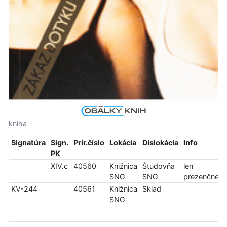
kniha
Signatúra
Sign.
Prír.číslo
Lokácia
Dislokácia
Info
PK
XIV.c
40560
Knižnica
Študovňa
len
SNG
SNG
prezenčne
KV-244
40561
Knižnica
Sklad
SNG