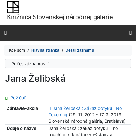
Prejsť na obsah
Prejsť na menu
Knižnica Slovenskej národnej galerie
Prehlásenie o webovej prístupnosti
Kde som
Hlavná stránka
Detail záznamu
Počet záznamov: 1
Jana Želibská
Požičať
Záhlavie-akcia
Jana Želibská : Zákaz dotyku / No
Touching
(29. 11. 2012 - 17. 3. 2013 :
Slovenská národná galéria, Bratislava)
Údaje o názve
Jana Želibská : zákaz dotyku = no
touching / [kurátorky výstavy a