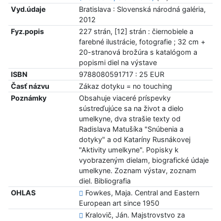
Vyd.údaje
Bratislava : Slovenská národná galéria,
2012
Fyz.popis
227 strán, [12] strán : čiernobiele a
farebné ilustrácie, fotografie ; 32 cm +
20-stranová brožúra s katalógom a
popismi diel na výstave
ISBN
9788080591717 : 25 EUR
Časť názvu
Zákaz dotyku = no touching
Poznámky
Obsahuje viaceré príspevky
sústreďujúce sa na život a dielo
umelkyne, dva strašie texty od
Radislava Matušíka "Snúbenia a
dotyky" a od Kataríny Rusnákovej
"Aktivity umelkyne". Popisky k
vyobrazeným dielam, biografické údaje
umelkyne. Zoznam výstav, zoznam
diel. Bibliografia
OHLAS
Fowkes, Maja. Central and Eastern
European art since 1950
Kralovič, Ján. Majstrovstvo za