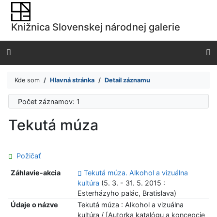
Prejsť na obsah
Prejsť na menu
Knižnica Slovenskej národnej galerie
Prehlásenie o webovej prístupnosti
Kde som
Hlavná stránka
Detail záznamu
Počet záznamov: 1
Tekutá múza
Požičať
Záhlavie-akcia
Tekutá múza. Alkohol a vizuálna
kultúra
(5. 3. - 31. 5. 2015 :
Esterházyho palác, Bratislava)
Údaje o názve
Tekutá múza : Alkohol a vizuálna
kultúra / [Autorka katalógu a koncepcie