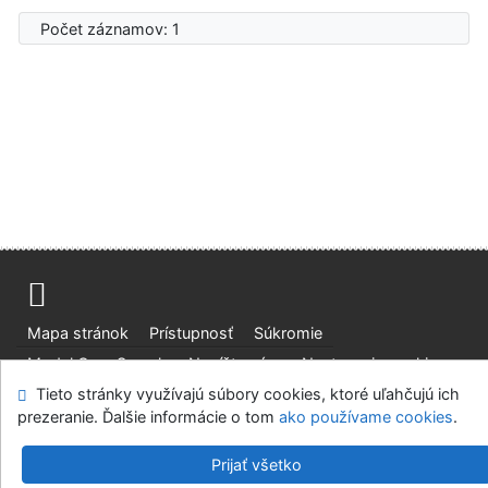
Počet záznamov: 1
Advanced Rapid Library
Mapa stránok
Prístupnosť
Súkromie
Modul OpenSearch
Napíšte nám
Nastavenie cookies
Tieto stránky využívajú súbory cookies, ktoré uľahčujú ich
Knižnica Slovenskej národnej galerie
prezeranie. Ďalšie informácie o tom
ako používame cookies
.
©1993-2026
IPAC
-
Cosmotron Slovakia, s.r.o.
Prijať všetko