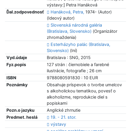
výstavy:] Petra Hanáková
Ďal.zodpovednosť
Hanáková, Petra,
1974- (Autor)
(Ideový autor)
Slovenská národná galéria
(Bratislava, Slovensko)
(Organizátor
zhromaždenia)
Esterházyho palác (Bratislava,
Slovensko)
(Iní)
Vyd.údaje
Bratislava : SNG, 2015
Fyz.popis
127 strán : čiernobiele a farebné
ilustrácie, fotografie ; 26 cm
ISBN
9788080591830 : 10 EUR
Poznámky
Obsahuje príspevok o tvorbe umelcov
s alkoholickou tematikou, povesť o
alkoholizme, reprodukcie diel s
popiskami
Pozn.o jazyku
Anglické zhrnutie
Predmet. heslá
19. - 21. stor.
výstavy