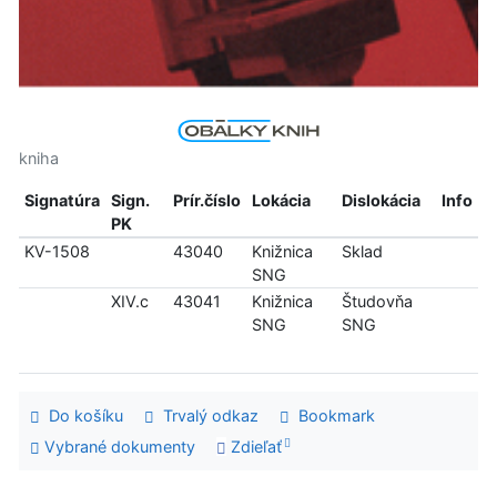
kniha
Signatúra
Sign.
Prír.číslo
Lokácia
Dislokácia
Info
PK
KV-1508
43040
Knižnica
Sklad
SNG
XIV.c
43041
Knižnica
Študovňa
SNG
SNG
Do košíku
Trvalý odkaz
Bookmark
Vybrané dokumenty
Zdieľať