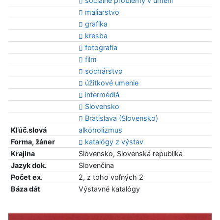
sociálne problémy v umení
maliarstvo
grafika
kresba
fotografia
film
sochárstvo
úžitkové umenie
intermédiá
Slovensko
Bratislava (Slovensko)
Kľúč.slová
alkoholizmus
Forma, žáner
katalógy z výstav
Krajina
Slovensko, Slovenská republika
Jazyk dok.
Slovenčina
Počet ex.
2, z toho voľných 2
Báza dát
Výstavné katalógy