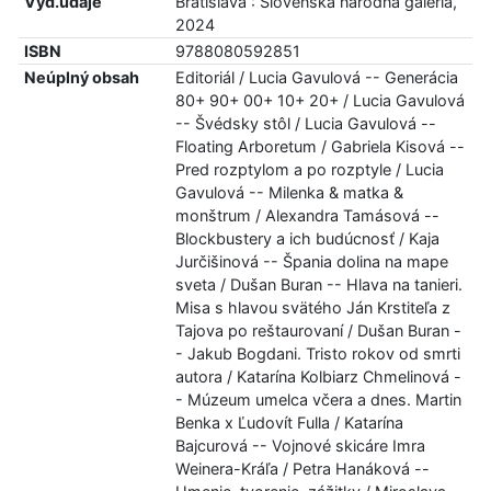
Vyd.údaje
Bratislava : Slovenská národná galéria,
2024
ISBN
9788080592851
Neúplný obsah
Editoriál / Lucia Gavulová -- Generácia
80+ 90+ 00+ 10+ 20+ / Lucia Gavulová
-- Švédsky stôl / Lucia Gavulová --
Floating Arboretum / Gabriela Kisová --
Pred rozptylom a po rozptyle / Lucia
Gavulová -- Milenka & matka &
monštrum / Alexandra Tamásová --
Blockbustery a ich budúcnosť / Kaja
Jurčišinová -- Špania dolina na mape
sveta / Dušan Buran -- Hlava na tanieri.
Misa s hlavou svätého Ján Krstiteľa z
Tajova po reštaurovaní / Dušan Buran -
- Jakub Bogdani. Tristo rokov od smrti
autora / Katarína Kolbiarz Chmelinová -
- Múzeum umelca včera a dnes. Martin
Benka x Ľudovít Fulla / Katarína
Bajcurová -- Vojnové skicáre Imra
Weinera-Kráľa / Petra Hanáková --