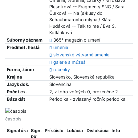
Umenie, tvorenie, zážitky / Miroslava
Plesníková -- Fragmenty SNG / Sara
Čurková -- Na (s)kusy do
Schaubmarovho mlyna / Klára
Hudáková -- Talk to me / Eva S.
Kotláriková
Súborný záznam
365° magazín o umení
Predmet. heslá
umenie
slovenské výtvarné umenie
galérie a múzeá
Forma, žáner
ročenky
Krajina
Slovensko, Slovenská republika
Jazyk dok.
Slovenčina
Počet ex.
2, z toho voľných 0, prezenčne 2
Báza dát
Periodika - zviazaný ročník periodika
časopis
Signatúra
Sign.
Prír.číslo
Lokácia
Dislokácia
Info
PK