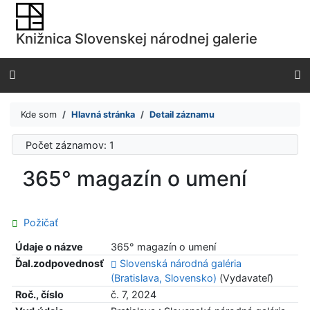
Prejsť na obsah
Prejsť na menu
Knižnica Slovenskej národnej galerie
Prehlásenie o webovej prístupnosti
Kde som
Hlavná stránka
Detail záznamu
Počet záznamov: 1
365° magazín o umení
Požičať
Údaje o názve
365° magazín o umení
Ďal.zodpovednosť
Slovenská národná galéria
(Bratislava, Slovensko)
(Vydavateľ)
Roč., číslo
č. 7, 2024