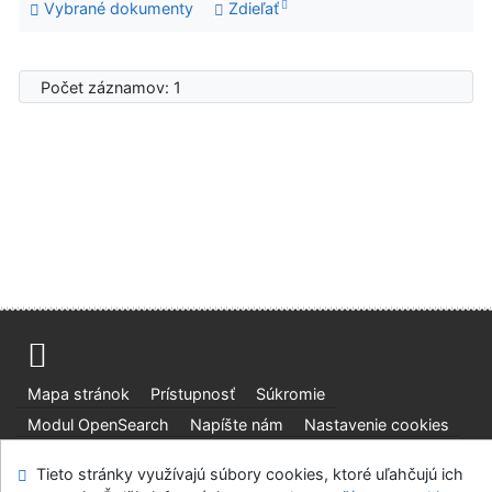
Vybrané dokumenty
Zdieľať
Počet záznamov: 1
Advanced Rapid Library
Mapa stránok
Prístupnosť
Súkromie
Modul OpenSearch
Napíšte nám
Nastavenie cookies
Tieto stránky využívajú súbory cookies, ktoré uľahčujú ich
Knižnica Slovenskej národnej galerie