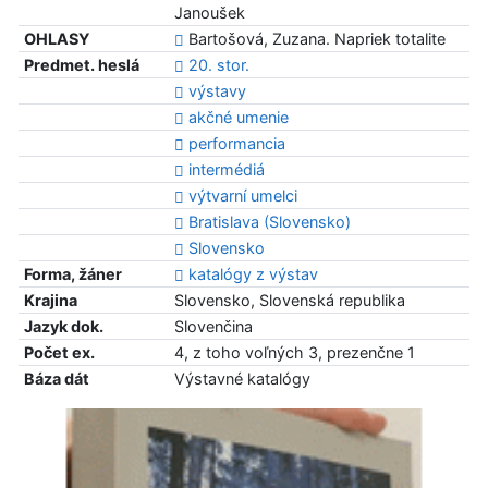
Janoušek
OHLASY
Bartošová, Zuzana. Napriek totalite
Predmet. heslá
20. stor.
výstavy
akčné umenie
performancia
intermédiá
výtvarní umelci
Bratislava (Slovensko)
Slovensko
Forma, žáner
katalógy z výstav
Krajina
Slovensko, Slovenská republika
Jazyk dok.
Slovenčina
Počet ex.
4, z toho voľných 3, prezenčne 1
Báza dát
Výstavné katalógy