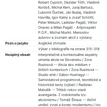
Robert Cyprich, Dezider Tóth, Vladimír
Kordoš, Michal Kern, Juraj Bartusz,
Ľubomír Ďurček, Ján Budaj, Vladimír
Havrilla, Igor Kalný a Jozef Schöttl,
Peter Meluzin, Ladislav Pagáč, Viktor
Oravec a Milan Pagáč - Artprospekt
P.O.P., Michal Murin). Menoslov
autorov a zoznam akcií z výstavy
Pozn.o jazyku
Anglické zhrnutie
Výber z bibliografie na strane 315-318
Neúplný obsah
Interpretačné a kontextuálne aspekty
umenia akcie na Slovensku / Zora
Rusinová -- Akcia ako médium v
širších kontextoch / Zora Rusinová --
Studio erté / Gábor Hushegyi --
Samizdatové programové, teoretické a
historické texty (výber) / Radislav
Matušík -- Tritisíc rokov stará
avantgarda. Z rodokmeňa tzv.
akcionizmu / Tomáš Štraus -- Akční
umění: zvrat a konec modernismu / Ivo