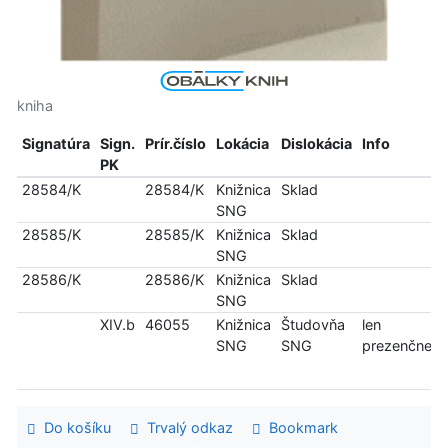
kniha
Signatúra
Sign.
Prír.číslo
Lokácia
Dislokácia
Info
PK
28584/K
28584/K
Knižnica
Sklad
SNG
28585/K
28585/K
Knižnica
Sklad
SNG
28586/K
28586/K
Knižnica
Sklad
SNG
XIV.b
46055
Knižnica
Študovňa
len
SNG
SNG
prezenčne
Do košíku
Trvalý odkaz
Bookmark