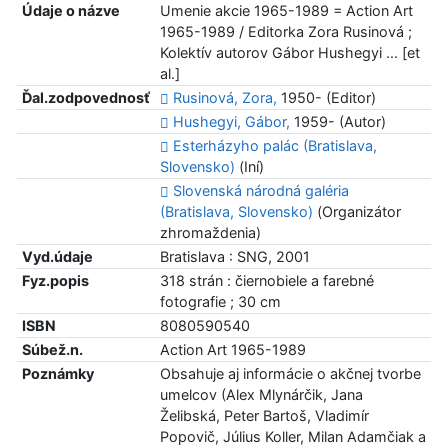
Údaje o názve
Umenie akcie 1965-1989 = Action Art
1965-1989 / Editorka Zora Rusinová ;
Kolektív autorov Gábor Hushegyi ... [et
al.]
Ďal.zodpovednosť
Rusinová, Zora,
1950- (Editor)
Hushegyi, Gábor,
1959- (Autor)
Esterházyho palác (Bratislava,
Slovensko)
(Iní)
Slovenská národná galéria
(Bratislava, Slovensko)
(Organizátor
zhromaždenia)
Vyd.údaje
Bratislava : SNG, 2001
Fyz.popis
318 strán : čiernobiele a farebné
fotografie ; 30 cm
ISBN
8080590540
Súbež.n.
Action Art 1965-1989
Poznámky
Obsahuje aj informácie o akčnej tvorbe
umelcov (Alex Mlynárčik, Jana
Želibská, Peter Bartoš, Vladimír
Popovič, Július Koller, Milan Adamčiak a