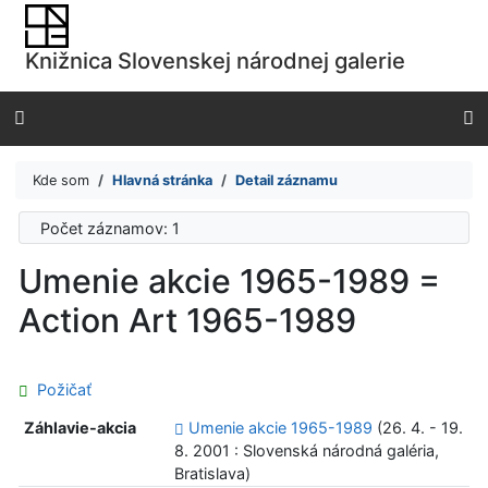
Prejsť na obsah
Prejsť na menu
Knižnica Slovenskej národnej galerie
Prehlásenie o webovej prístupnosti
Kde som
Hlavná stránka
Detail záznamu
Počet záznamov: 1
Umenie akcie 1965-1989 =
Action Art 1965-1989
Požičať
Záhlavie-akcia
Umenie akcie 1965-1989
(26. 4. - 19.
8. 2001 : Slovenská národná galéria,
Bratislava)