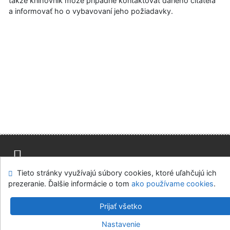
takže knihovník môže prípadne kontaktovať daného čitateľa
a informovať ho o vybavovaní jeho požiadavky.
Advanced Rapid Library
Tieto stránky využívajú súbory cookies, ktoré uľahčujú ich
Mapa stránok
Prístupnosť
Súkromie
prezeranie. Ďalšie informácie o tom
ako používame cookies
.
Modul OpenSearch
Napíšte nám
Nastavenie cookies
Prijať všetko
Knižnica Slovenskej národnej galerie
Nastavenie
©1993-2026
IPAC
-
Cosmotron Slovakia, s.r.o.