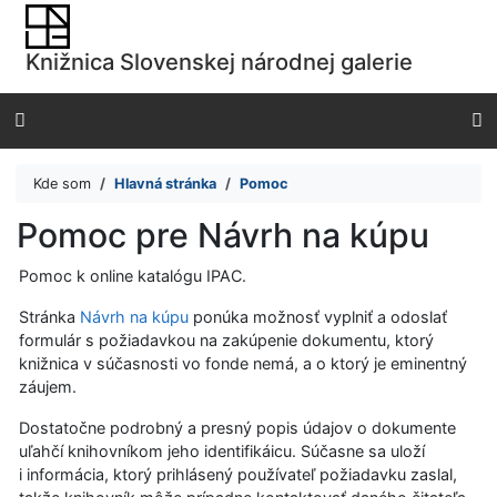
Prejsť na obsah
Prejsť na menu
Knižnica Slovenskej národnej galerie
Prehlásenie o webovej prístupnosti
Kde som
Hlavná stránka
Pomoc
Pomoc pre Návrh na kúpu
Pomoc k online katalógu IPAC.
Stránka
Návrh na kúpu
ponúka možnosť vyplniť a odoslať
formulár s požiadavkou na zakúpenie dokumentu, ktorý
knižnica v súčasnosti vo fonde nemá, a o ktorý je eminentný
záujem.
Dostatočne podrobný a presný popis údajov o dokumente
uľahčí knihovníkom jeho identifikáicu. Súčasne sa uloží
i informácia, ktorý prihlásený používateľ požiadavku zaslal,