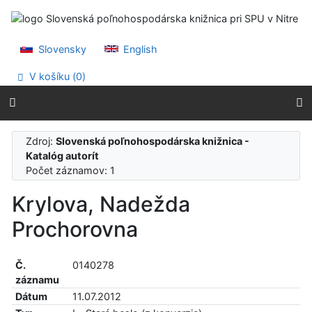
Prejsť na obsah
Prejsť na menu
Prehlásenie o webovej prístupnosti
Slovensky
English
V košíku (
0
)
Zdroj:
Slovenská poľnohospodárska knižnica -
Katalóg autorít
Počet záznamov: 1
Krylova, Nadežda
Prochorovna
Č.
0140278
záznamu
Dátum
11.07.2012