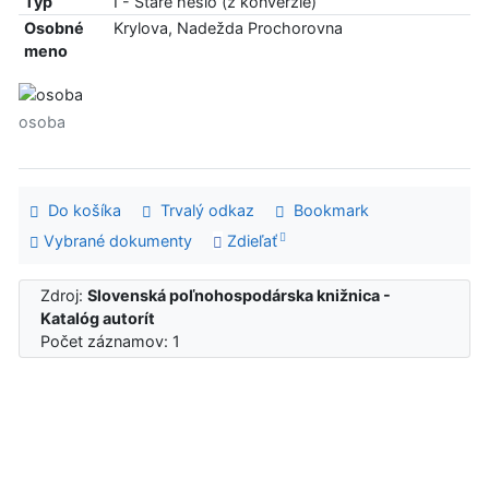
Typ
I - Staré heslo (z konverzie)
Osobné
Krylova, Nadežda Prochorovna
meno
osoba
Do košíka
Trvalý odkaz
Bookmark
Vybrané dokumenty
Zdieľať
Zdroj:
Slovenská poľnohospodárska knižnica -
Katalóg autorít
Počet záznamov: 1