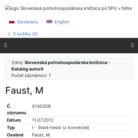
Prejsť na obsah
Prejsť na menu
Prehlásenie o webovej prístupnosti
Slovensky
English
V košíku (
0
)
Zdroj:
Slovenská poľnohospodárska knižnica -
Katalóg autorít
Počet záznamov: 1
Faust, M
Č.
0140358
záznamu
Dátum
11.07.2012
Typ
I - Staré heslo (z konverzie)
Osobné
Faust, M.