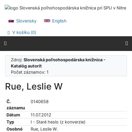
Prejsť na obsah
Prejsť na menu
Prehlásenie o webovej prístupnosti
Slovensky
English
V košíku (
0
)
Zdroj:
Slovenská poľnohospodárska knižnica -
Katalóg autorít
Počet záznamov: 1
Rue, Leslie W
Č.
0140658
záznamu
Dátum
11.07.2012
Typ
I - Staré heslo (z konverzie)
Osobné
Rue, Leslie W.