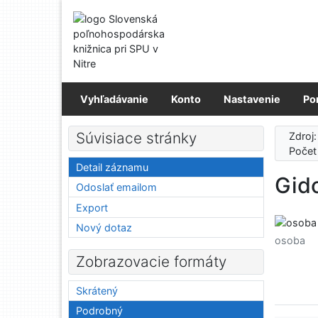
Prejsť na obsah
Prejsť na menu
Prehlásenie o webovej prístupnosti
Vyhľadávanie
Konto
Nastavenie
Po
Súvisiace stránky
Zdroj
Počet
Detail záznamu
Gido
Odoslať emailom
Export
Nový dotaz
osoba
Zobrazovacie formáty
Skrátený
Podrobný