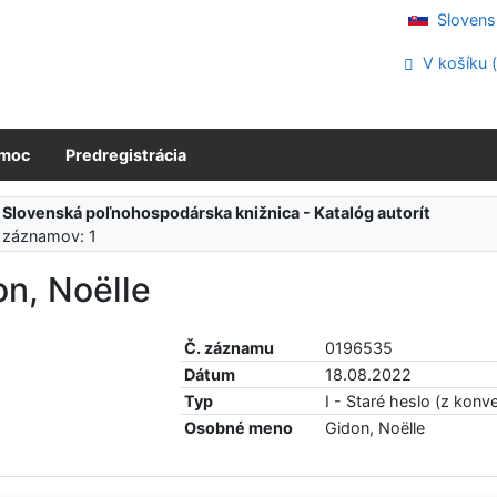
Slovens
V košíku 
moc
Predregistrácia
:
Slovenská poľnohospodárska knižnica - Katalóg autorít
 záznamov: 1
n, Noëlle
Č. záznamu
0196535
Dátum
18.08.2022
Typ
I - Staré heslo (z konve
Osobné meno
Gidon, Noëlle