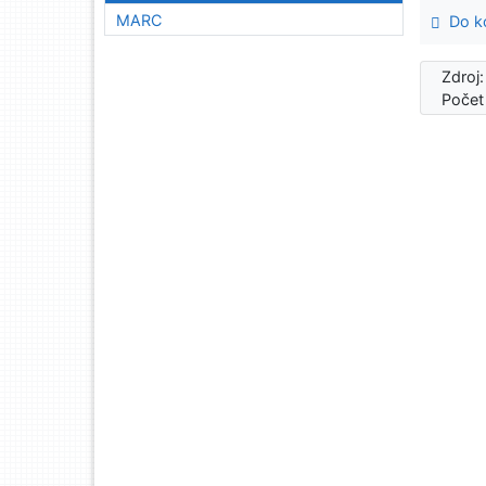
MARC
Do ko
Zdroj
Počet