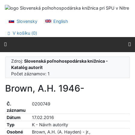
Prejsť na obsah
Prejsť na menu
Prehlásenie o webovej prístupnosti
Slovensky
English
V košíku (
0
)
Zdroj:
Slovenská poľnohospodárska knižnica -
Katalóg autorít
Počet záznamov: 1
Brown, A.H. 1946-
Č.
0200749
záznamu
Dátum
17.02.2016
Typ
K - Návrh autority
Osobné
Brown, A.H. (A. Hayden) - jr.,