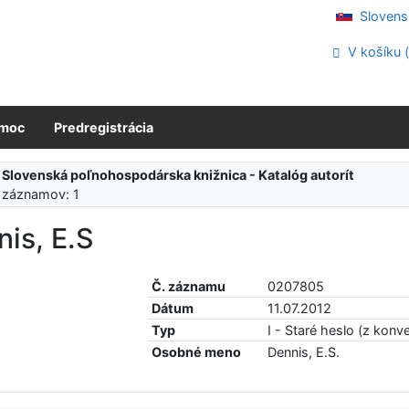
Slovens
V košíku 
moc
Predregistrácia
:
Slovenská poľnohospodárska knižnica - Katalóg autorít
 záznamov: 1
is, E.S
Č. záznamu
0207805
Dátum
11.07.2012
Typ
I - Staré heslo (z konve
Osobné meno
Dennis, E.S.