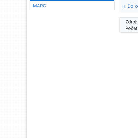
MARC
Do ko
Zdroj
Počet