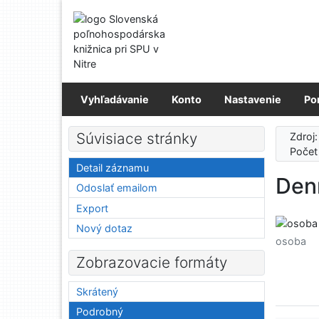
Prejsť na obsah
Prejsť na menu
Prehlásenie o webovej prístupnosti
Vyhľadávanie
Konto
Nastavenie
Po
Súvisiace stránky
Zdroj
Počet
Detail záznamu
Denn
Odoslať emailom
Export
Nový dotaz
osoba
Zobrazovacie formáty
Skrátený
Podrobný