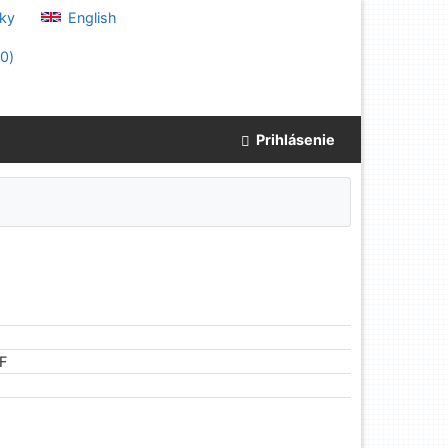
ky
English
(
0
)
Prihlásenie
 F