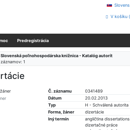
Slovens
V košíku 
moc
Predregistrácia
:
Slovenská poľnohospodárska knižnica - Katalóg autorít
 záznamov: 1
rtácie
Č. záznamu
0341489
Dátum
20.02.2013
ner
Typ
H - Schválená autorita
Forma, žáner
dizertácie
Iný termín
angličtina dissertations
dizertačné práce