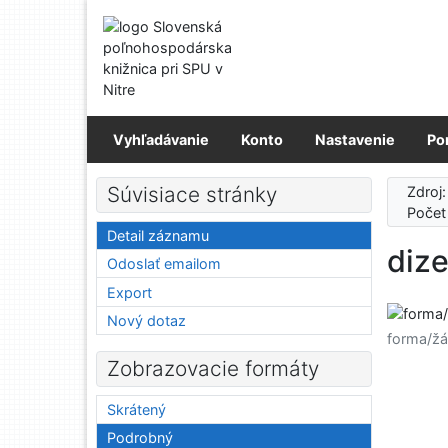
Prejsť na obsah
Prejsť na menu
Prehlásenie o webovej prístupnosti
Vyhľadávanie
Konto
Nastavenie
Po
Súvisiace stránky
Zdroj
Počet
Detail záznamu
dize
Odoslať emailom
Export
Nový dotaz
forma/žá
Zobrazovacie formáty
Skrátený
Podrobný