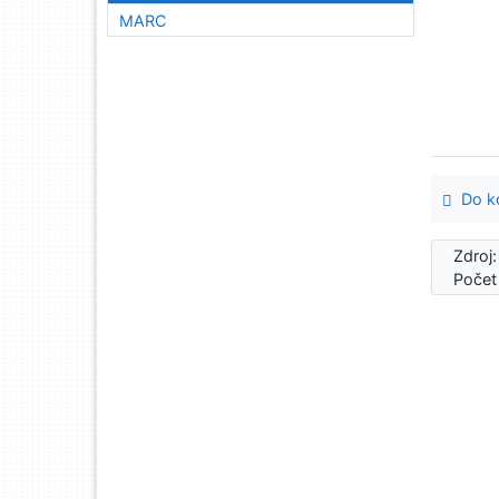
MARC
Do ko
Zdroj
Počet