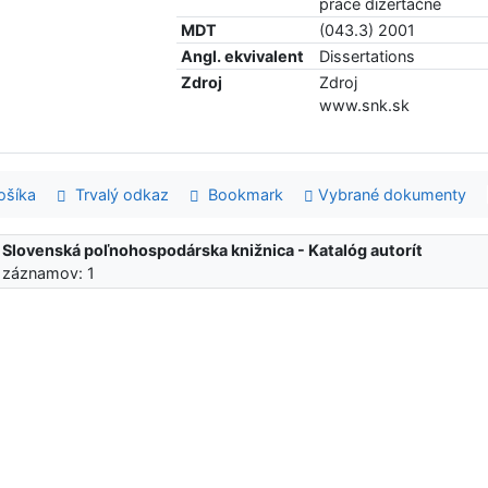
práce dizertačné
MDT
(043.3) 2001
Angl. ekvivalent
Dissertations
Zdroj
Zdroj
www.snk.sk
šíka
Trvalý odkaz
Bookmark
Vybrané dokumenty
:
Slovenská poľnohospodárska knižnica - Katalóg autorít
 záznamov: 1