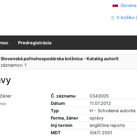
Slovens
V košíku 
moc
Predregistrácia
:
Slovenská poľnohospodárska knižnica - Katalóg autorít
 záznamov: 1
ávy
Č. záznamu
0343005
Dátum
11.07.2012
ner
Typ
H - Schválená autorita
Forma, žáner
správy
Iný termín
angličtina reports
MDT
(047) 2001