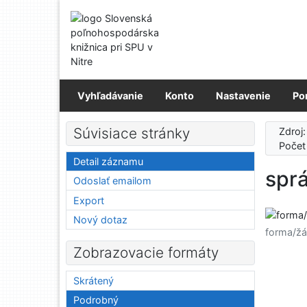
Prejsť na obsah
Prejsť na menu
Prehlásenie o webovej prístupnosti
Vyhľadávanie
Konto
Nastavenie
Po
Súvisiace stránky
Zdroj
Počet
Detail záznamu
spr
Odoslať emailom
Export
Nový dotaz
forma/žá
Zobrazovacie formáty
Skrátený
Podrobný