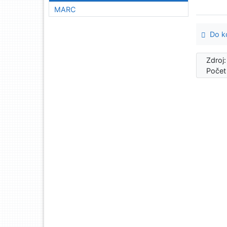
MARC
Do ko
Zdroj
Počet