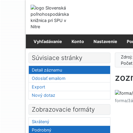
Prejsť na obsah
Prejsť na menu
Prehlásenie o webovej prístupnosti
Vyhľadávanie
Konto
Nastavenie
Po
Súvisiace stránky
Zdroj
Počet
Detail záznamu
zoz
Odoslať emailom
Export
Nový dotaz
forma/žá
Zobrazovacie formáty
Skrátený
Podrobný