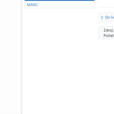
MARC
Do ko
Zdroj
Počet