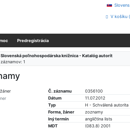
Slovens
V košíku 
moc
Predregistrácia
:
Slovenská poľnohospodárska knižnica - Katalóg autorít
 záznamov: 1
namy
Č. záznamu
0356100
Dátum
11.07.2012
ner
Typ
H - Schválená autorita
Forma, žáner
zoznamy
Iný termín
angličtina lists
MDT
(083.8) 2001