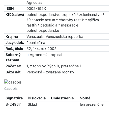
Agrícolas
ISSN
0002-192X
Kľúč.slová
poľnohospodárstvo tropické * zeleninárstvo *
šľachtenie rastlín * choroby rastlín * výživa
rastlín * pedológia * meliorácie
poľnohospodárske
Krajina
Venezuela, Venezuelská republika
Jazyk dok.
španielčina
Roč., číslo
52, 1-4, rok 2002
Súborný
Agronomía tropical
záznam
Počet ex.
1, z toho voľných 0, prezenčne 1
Báza dát
Periodiká - zviazané ročníky
časopis
Signatúra
Dislokácia
Umiestnenie
Voľné
B-24967
Sklad
len prezenčne