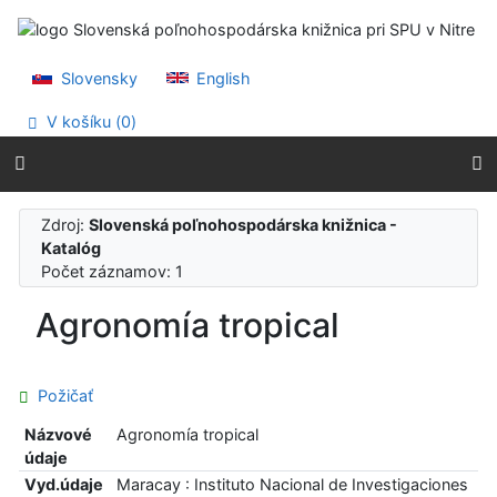
Prejsť na obsah
Prejsť na menu
Prehlásenie o webovej prístupnosti
Slovensky
English
V košíku (
0
)
Zdroj:
Slovenská poľnohospodárska knižnica -
Katalóg
Počet záznamov: 1
Agronomía tropical
Požičať
Názvové
Agronomía tropical
údaje
Vyd.údaje
Maracay : Instituto Nacional de Investigaciones