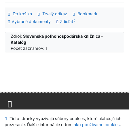
Do košíka
Trvalý odkaz
Bookmark
Vybrané dokumenty
Zdieľať
Zdroj:
Slovenská poľnohospodárska knižnica -
Katalóg
Počet záznamov: 1
Mapa stránok
Prístupnosť
Súkromie
Tieto stránky využívajú súbory cookies, ktoré uľahčujú ich
Modul OpenSearch
Napíšte nám
Nastavenie cookies
prezeranie. Ďalšie informácie o tom
ako používame cookies
.