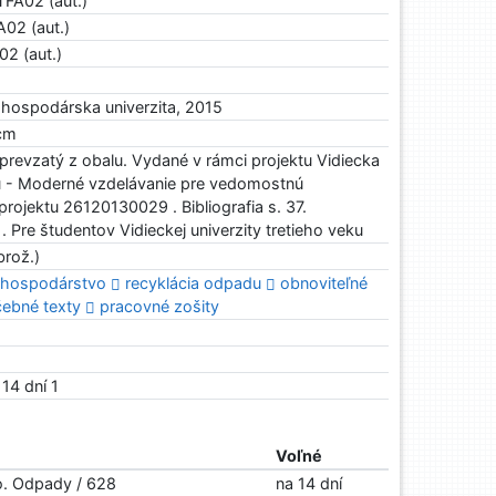
TFA02 (aut.)
A02 (aut.)
02 (aut.)
ohospodárska univerzita, 2015
 cm
revzatý z obalu. Vydané v rámci projektu Vidiecka
eku - Moderné vzdelávanie pre vedomostnú
rojektu 26120130029 . Bibliografia s. 37.
. Pre študentov Vidieckej univerzity tretieho veku
rož.)
hospodárstvo
recyklácia odpadu
obnoviteľné
čebné texty
pracovné zošity
 14 dní 1
Voľné
vo. Odpady / 628
na 14 dní