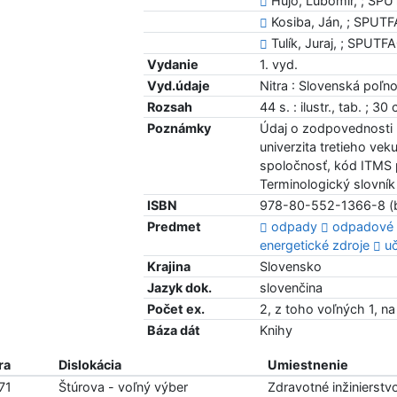
Hujo, Ľubomír, ; SPU
Kosiba, Ján, ; SPUTF
Tulík, Juraj, ; SPUTFA
Vydanie
1. vyd.
Vyd.údaje
Nitra : Slovenská poľn
Rozsah
44 s. : ilustr., tab. ; 30
Poznámky
Údaj o zodpovednosti p
univerzita tretieho v
spoločnosť, kód ITMS p
Terminologický slovník 
ISBN
978-80-552-1366-8 (b
Predmet
odpady
odpadové 
energetické zdroje
u
Krajina
Slovensko
Jazyk dok.
slovenčina
Počet ex.
2, z toho voľných 1, na
Báza dát
Knihy
ra
Dislokácia
Umiestnenie
71
Štúrova - voľný výber
Zdravotné inžinierst