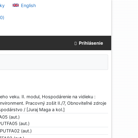
ky
English
(
0
)
Prihlásenie
tieho veku. II. modul, Hospodárenie na vidieku :
vironment. Pracovný zošit II./7, Obnoviteľné zdroje
odárstvo / [Juraj Maga a kol.]
A05 (aut.)
PUTFA05 (aut.)
SPUTFA02 (aut.)