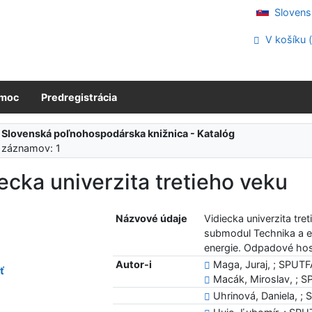
Slovens
V košíku 
moc
Predregistrácia
:
Slovenská poľnohospodárska knižnica - Katalóg
 záznamov: 1
ecka univerzita tretieho veku
Názvové údaje
Vidiecka univerzita tre
submodul Technika a en
energie. Odpadové hosp
Autor-i
Maga, Juraj, ; SPUTF
ť
Macák, Miroslav, ; S
Uhrinová, Daniela, ; 