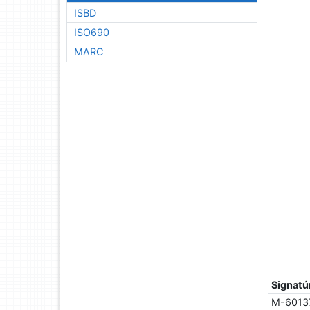
ISBD
ISO690
MARC
Signatú
M-6013