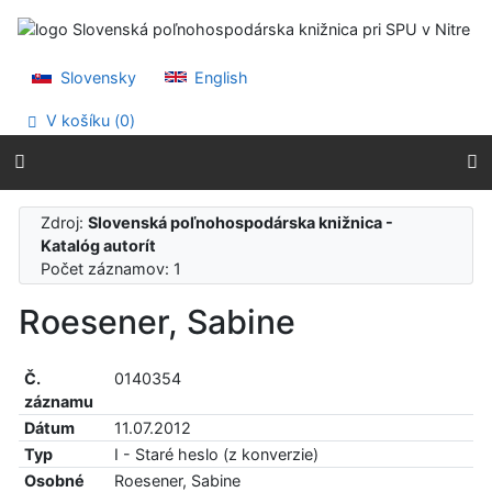
Prejsť na obsah
Prejsť na menu
Prehlásenie o webovej prístupnosti
Slovensky
English
V košíku (
0
)
Zdroj:
Slovenská poľnohospodárska knižnica -
Katalóg autorít
Počet záznamov: 1
Roesener, Sabine
Č.
0140354
záznamu
Dátum
11.07.2012
Typ
I - Staré heslo (z konverzie)
Osobné
Roesener, Sabine