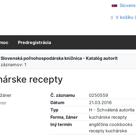
Slovens
V košíku 
moc
Predregistrácia
:
Slovenská poľnohospodárska knižnica - Katalóg autorít
 záznamov: 1
hárske recepty
Č. záznamu
0250559
Dátum
21.03.2016
ner
Typ
H - Schválená autorita
Forma, žáner
kuchárske recepty
Iný termín
angličtina cookbooks
recepty kuchárske