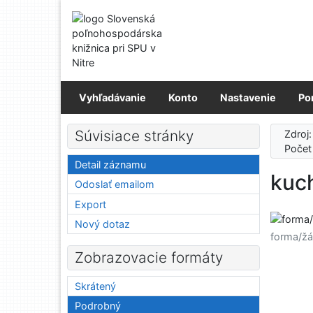
Prejsť na obsah
Prejsť na menu
Prehlásenie o webovej prístupnosti
Vyhľadávanie
Konto
Nastavenie
Po
Súvisiace stránky
Zdroj
Počet
Detail záznamu
kuc
Odoslať emailom
Export
Nový dotaz
forma/žá
Zobrazovacie formáty
Skrátený
Podrobný