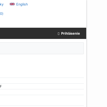
ky
English
(
0
)
Prihlásenie
 F