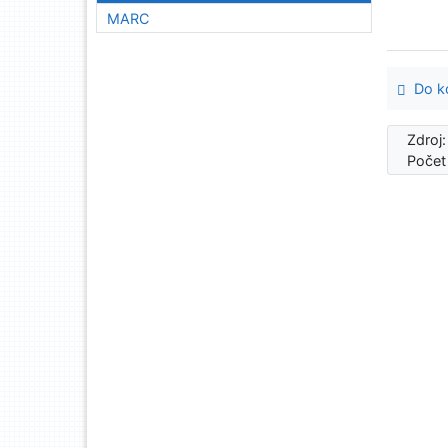
MARC
Do ko
Zdroj
Počet