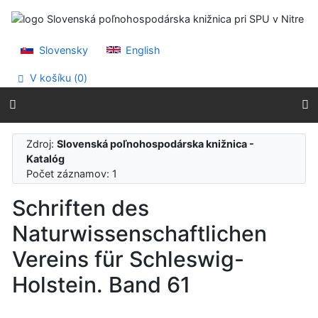
Prejsť na obsah
Prejsť na menu
Prehlásenie o webovej prístupnosti
Slovensky
English
V košíku (
0
)
Zdroj:
Slovenská poľnohospodárska knižnica -
Katalóg
Počet záznamov: 1
Schriften des
Naturwissenschaftlichen
Vereins für Schleswig-
Holstein. Band 61