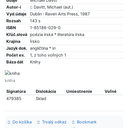
údaje
Michael Davitt
Autor-i
Davitt, Michael (aut.)
Vyd.údaje
Dublin : Raven Arts Press, 1987
Rozsah
143 s
ISBN
1-85186-029-0
Kľúč.slová
poézia írska * literatúra írska
Krajina
Írsko
Jazyk dok.
angličtina * iri
Počet ex.
1, z toho voľných 1
Báza dát
Knihy
kniha
Signatúra
Dislokácia
Umiestnenie
Voľné
479385
Sklad
Do košíka
Trvalý odkaz
Bookmark