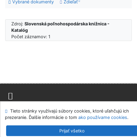
Vybrané dokumenty
Zdieľať
Zdroj:
Slovenská poľnohospodárska knižnica -
Katalóg
Počet záznamov: 1
Mapa stránok
Prístupnosť
Súkromie
Tieto stránky využívajú súbory cookies, ktoré uľahčujú ich
Modul OpenSearch
Napíšte nám
Nastavenie cookies
prezeranie. Ďalšie informácie o tom
ako používame cookies
.
Slovenská poľnohospodárska knižnica pri SPU v Nitre
Prijať všetko