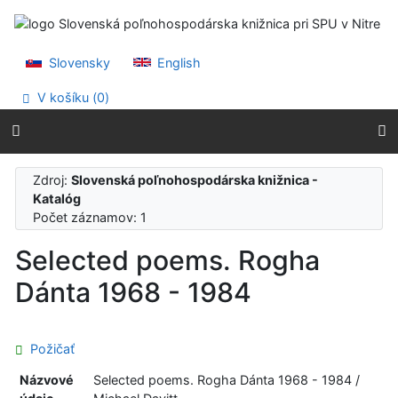
Prejsť na obsah
Prejsť na menu
Prehlásenie o webovej prístupnosti
Slovensky
English
V košíku (
0
)
Zdroj:
Slovenská poľnohospodárska knižnica -
Katalóg
Počet záznamov: 1
Selected poems. Rogha
Dánta 1968 - 1984
Požičať
Názvové
Selected poems. Rogha Dánta 1968 - 1984 /