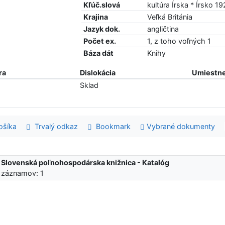
Kľúč.slová
kultúra Írska * Írsko 1
Krajina
Veľká Británia
Jazyk dok.
angličtina
Počet ex.
1, z toho voľných 1
Báza dát
Knihy
ra
Dislokácia
Umiestne
Sklad
šíka
Trvalý odkaz
Bookmark
Vybrané dokumenty
:
Slovenská poľnohospodárska knižnica - Katalóg
 záznamov: 1