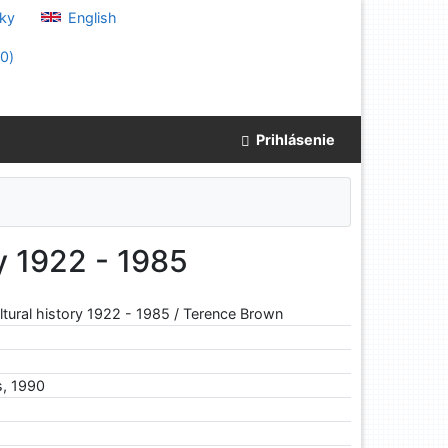
ky
English
(
0
)
Prihlásenie
ry 1922 - 1985
ultural history 1922 - 1985 / Terence Brown
)
s, 1990