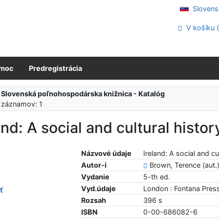
Slovens
V košíku 
moc
Predregistrácia
:
Slovenská poľnohospodárska knižnica - Katalóg
 záznamov: 1
and: A social and cultural histo
Názvové údaje
Ireland: A social and c
Autor-i
Brown, Terence (aut.
Vydanie
5-th ed.
Vyd.údaje
London : Fontana Pres
ť
Rozsah
396 s
ISBN
0-00-686082-6