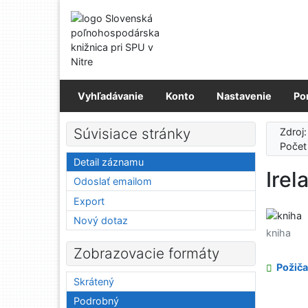
Prejsť na obsah
Prejsť na menu
Prehlásenie o webovej prístupnosti
Vyhľadávanie
Konto
Nastavenie
Po
Súvisiace stránky
Zdroj
Počet
Detail záznamu
Irel
Odoslať emailom
Export
Nový dotaz
kniha
Zobrazovacie formáty
Požiča
Skrátený
Podrobný