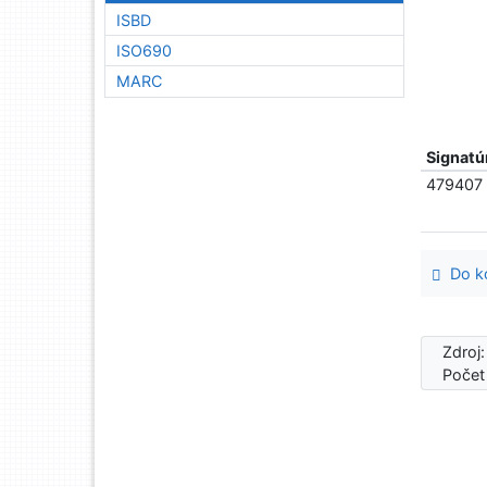
ISBD
ISO690
MARC
Signatú
479407
Do ko
Zdroj
Počet